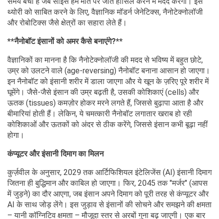
समय बचा है जब साइंस हमें मौत पर जीत हासिल करने में मदद करेगा। इस
थ्योरी को साबित करने के लिए, वैज्ञानिक मॉडर्न जेनेटिक्स, नैनोटेक्नोलॉजी
और रोबोटिक्स जैसे क्षेत्रों का सहारा लेते हैं।
**नैनोबॉट इंसानों को अमर कैसे बनाएंगे?**
वैज्ञानिकों का मानना ​​है कि नैनोटेक्नोलॉजी की मदद से भविष्य में बहुत छोटे,
उम्र को उलटने वाले (age-reversing) नैनोबॉट बनाना आसान हो जाएगा।
इन नैनोबॉट को इंसानी शरीर में डाला जाएगा और ये खून के ज़रिए पूरे शरीर में
घूमेंगे। जैसे-जैसे इंसान की उम्र बढ़ती है, उसकी कोशिकाएं (cells) और
ऊतक (tissues) कमज़ोर होकर मरने लगते हैं, जिससे बुढ़ापा आता है और
बीमारियां होती हैं। लेकिन, ये चमत्कारी नैनोबॉट लगातार खराब हो रही
कोशिकाओं और ऊतकों को अंदर से ठीक करेंगे, जिससे इंसान कभी बूढ़ा नहीं
होगा।
कंप्यूटर और इंसानी दिमाग का मिलन
कुर्ज़वील के अनुसार, 2029 तक आर्टिफिशियल इंटेलिजेंस (AI) इंसानी दिमाग
जितना ही बुद्धिमान और काबिल हो जाएगा। फिर, 2045 तक "मर्जर" (आपस
में जुड़ने) का दौर आएगा, जब इंसान अपने दिमाग को पूरी तरह से कंप्यूटर और
AI के साथ जोड़ लेंगे। इस जुड़ाव से इंसानों की सोचने और समझने की क्षमता
– यानी कॉग्निटिव क्षमता – मौजूदा स्तर से अरबों गुना बढ़ जाएगी। एक बार