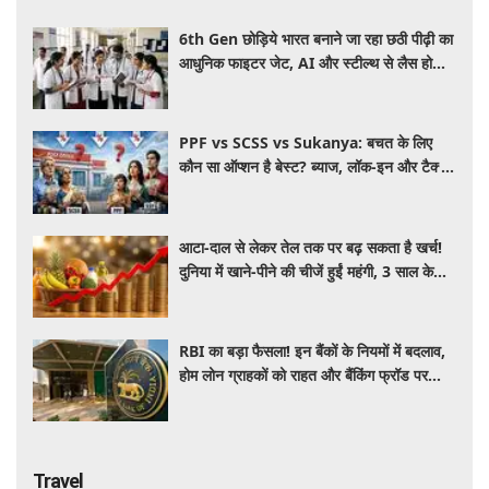
6th Gen छोड़िये भारत बनाने जा रहा छठी पीढ़ी का
आधुनिक फाइटर जेट, AI और स्टील्थ से लैस होगा
भविष्य का लड़ाकू विमान
PPF vs SCSS vs Sukanya: बचत के लिए
कौन सा ऑप्शन है बेस्ट? ब्याज, लॉक-इन और टैक्स
के हिसाब से समझें पूरा गणित
आटा-दाल से लेकर तेल तक पर बढ़ सकता है खर्च!
दुनिया में खाने-पीने की चीजें हुईं महंगी, 3 साल के
रिकॉर्ड स्तर पर महंगाई
RBI का बड़ा फैसला! इन बैंकों के नियमों में बदलाव,
होम लोन ग्राहकों को राहत और बैंकिंग फ्रॉड पर
कसेगा शिकंजा
Travel