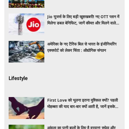
'ई-समुद्र' प्लेटफॉर्म
Jio यूजर्स के लिए बड़ी खुशखबरी! नए OTT प्लान में
मिलेगा डबल बेनिफिट, जानें कीमत और मिलने वाले
फायदे
अमेरिका के नए टैरिफ बिल से भारत के इंजीनियरिंग
एक्सपोर्ट को लेकर चिंता : औद्योगिक संगठन
Lifestyle
First Love को भूलना इतना मुश्किल क्यों? पहली
मोहब्बत की याद बार-बार क्यों आती है, जानें इसके
पीछे का विज्ञान
आंवला का पानी बालों के लिए है वरदान! सफेद और