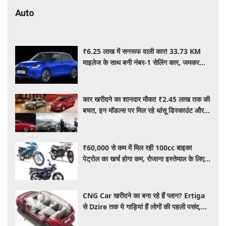
Auto
₹6.25 लाख में सनरूफ वाली कार! 33.73 KM
माइलेज के साथ बनी नंबर-1 सेलिंग कार, जमकर
खरीद रहे ग्राहक
कार खरीदने का शानदार मौका! ₹2.45 लाख तक की
बचत, इन मॉडल्स पर मिल रहे धांसू डिस्काउंट और
ऑफर्स
₹60,000 से कम में मिल रही 100cc बाइक!
पेट्रोल का खर्च होगा कम, रोजाना इस्तेमाल के लिए है
शानदार ऑप्शन
CNG Car खरीदने का बना रहे हैं प्लान? Ertiga
से Dzire तक ये गाड़ियां हैं लोगों की पहली पसंद,
कीमत और माइलेज जानें