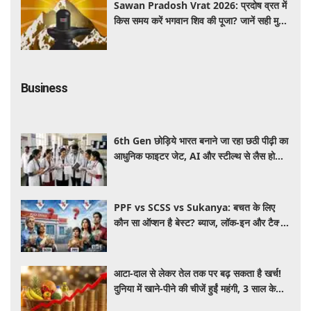
Sawan Pradosh Vrat 2026: प्रदोष व्रत में
किस समय करें भगवान शिव की पूजा? जानें सही मुहूर्त
और पूजा विधि
Business
6th Gen छोड़िये भारत बनाने जा रहा छठी पीढ़ी का
आधुनिक फाइटर जेट, AI और स्टील्थ से लैस होगा
भविष्य का लड़ाकू विमान
PPF vs SCSS vs Sukanya: बचत के लिए
कौन सा ऑप्शन है बेस्ट? ब्याज, लॉक-इन और टैक्स
के हिसाब से समझें पूरा गणित
आटा-दाल से लेकर तेल तक पर बढ़ सकता है खर्च!
दुनिया में खाने-पीने की चीजें हुईं महंगी, 3 साल के
रिकॉर्ड स्तर पर महंगाई