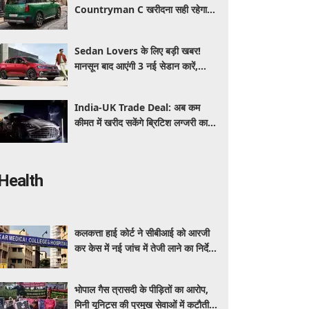
Countryman C खरीदना सही रहेगा या
कोई दूसरी लग्जरी SUV है बेहतर?
Sedan Lovers के लिए बड़ी खबर!
मानसून बाद आएंगी 3 नई सेडान कारें,
जानिए कीमत और फीचर्स की पूरी जानकारी
India-UK Trade Deal: अब कम
कीमत में खरीद सकेंगे ब्रिटिश लग्जरी कारें,
₹4 करोड़ तक सस्ती हुईं कई हाई-एंड
मॉडल
Health
कलकत्ता हाई कोर्ट ने सीबीआई को आरजी
कर केस में नई जांच में तेजी लाने का निर्देश
दिया
भोपाल गैस त्रासदी के पीड़ितों का आरोप,
मिनी यूनिट्स की प्रमुख सेवाओं में कटौती