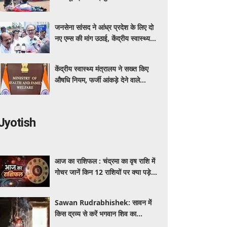
कर रहा बीएमएचआरसी
जनसेना सांसद ने आंध्र प्रदेश के लिए दो
नए एम्स की मांग उठाई, केंद्रीय स्वास्थ्य
मंत्री नड्डा को लिखा पत्र
केंद्रीय स्वास्थ्य मंत्रालय ने सख्त किए
औषधि नियम, फर्जी आंकड़े देने वाले
आवेदक होंगे अयोग्य
Jyotish
आज का राशिफल : चंद्रमा का वृष राशि में
गोचर जानें किन 12 राशियों पर क्या पड़ेगा
प्रभाव ? जाने मेष से मीन तक का दैनिक
भविष्यफल
Sawan Rudrabhishek: सावन में
किस द्रव्य से करें भगवान शिव का
रुद्राभिषेक? जानें जल, दूध, गन्ने का रस