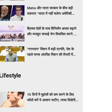
Meta और भारत सरकार के बीच बढ़ी
तकरार! 'भारत में नहीं चलेगा अमेरिकी
कानून', एल्गोरिदम को लेकर बड़ा विवाद
ब्रिक्स देशों के पास विनिर्माण क्षमता बढ़ाने
और मजबूत सप्लाई चेन विकसित करने का
सुनहरा अवसर: पीयूष गोयल
'गगनयान' मिशन में बड़ी प्रगति, देश के
पहले मानव अंतरिक्ष मिशन की तैयारी में
अहम परीक्षण पूरे: डॉ. जितेंद्र सिंह
Lifestyle
15 दिनों में मुहांसों को कम करने के लिए
फॉलो करें ये आसान रूटीन, त्वचा दिखेगी
ज्यादा साफ और ग्लोइंग