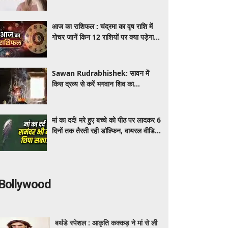
क्या है वजह
आज का राशिफल : चंद्रमा का वृष राशि में
गोचर जानें किन 12 राशियों पर क्या पड़ेगा
प्रभाव ? जाने मेष से मीन तक का दैनिक
भविष्यफल
Sawan Rudrabhishek: सावन में
किस द्रव्य से करें भगवान शिव का
रुद्राभिषेक? जानें जल, दूध, गन्ने का रस
और सरसों के तेल का धार्मिक महत्व
मां का दर्द! मरे हुए बच्चे को पीठ पर लादकर 6
दिनों तक तैरती रही डॉल्फिन, वायरल वीडियो
ने छू लिया लोगों का दिल
Bollywood
बर्थडे स्पेशल : आकृति कक्कड़ ने मां से ली