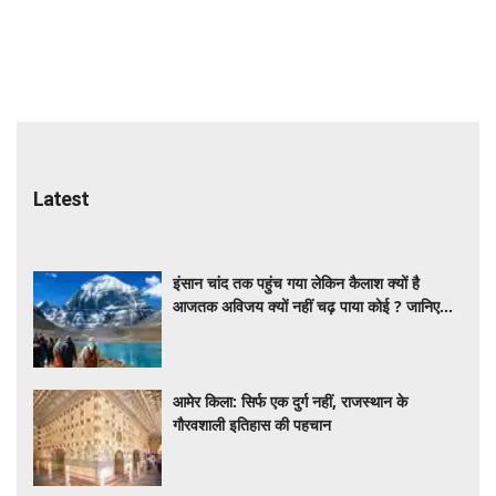
Latest
इंसान चांद तक पहुंच गया लेकिन कैलाश क्यों है
आजतक अविजय क्यों नहीं चढ़ पाया कोई ? जानिए
इसके अनसुलझे रहस्य
आमेर किला: सिर्फ एक दुर्ग नहीं, राजस्थान के
गौरवशाली इतिहास की पहचान
₹2.2 लाख का घर का किराया! सिंगापुर में एक कपल
का महीनेभर का खर्च कितना है? VIDEO में सामने
आया पूरा हिसाब