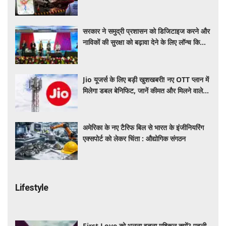
नाविकों की सुरक्षा को बढ़ावा देने के लिए लॉन्च किया
'ई-समुद्र' प्लेटफॉर्म
Jio यूजर्स के लिए बड़ी खुशखबरी! नए OTT प्लान में
मिलेगा डबल बेनिफिट, जानें कीमत और मिलने वाले
फायदे
अमेरिका के नए टैरिफ बिल से भारत के इंजीनियरिंग
एक्सपोर्ट को लेकर चिंता : औद्योगिक संगठन
Lifestyle
First Love को भूलना इतना मुश्किल क्यों? पहली
मोहब्बत की याद बार-बार क्यों आती है, जानें इसके
पीछे का विज्ञान