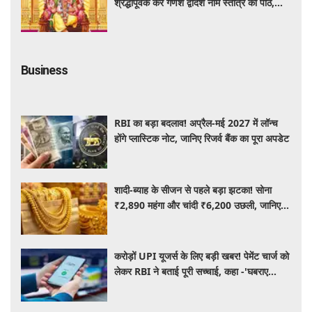
श्रद्धापूर्वक करें गणेश द्वादश नाम स्तोत्र का पाठ,
विघ्नहर्ता करेंगे सभी मनोकामनाएं पूर्ण
Business
RBI का बड़ा बदलाव! अप्रैल-मई 2027 में लॉन्च
होंगे प्लास्टिक नोट, जानिए रिजर्व बैंक का पूरा अपडेट
शादी-ब्याह के सीजन से पहले बड़ा झटका! सोना
₹2,890 महंगा और चांदी ₹6,200 उछली, जानिए
आज के ताजा भाव
करोड़ों UPI यूजर्स के लिए बड़ी खबर! पेमेंट चार्ज को
लेकर RBI ने बताई पूरी सच्चाई, कहा -'घबराए
नहीं....'