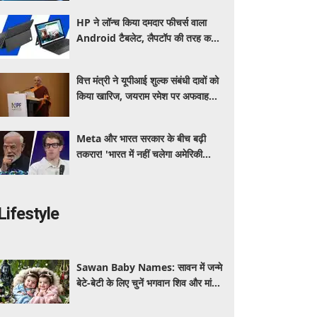
HP ने लॉन्च किया दमदार फीचर्स वाला
Android टैबलेट, लैपटॉप की तरह करें
इस्तेमाल, जानें कीमत, स्पेसिफिकेशन और
खूबियां
वित्त मंत्री ने यूपीआई शुल्क संबंधी दावों को
किया खारिज, जयराम रमेश पर अफवाह
फैलाने का आरोप
Meta और भारत सरकार के बीच बढ़ी
तकरार! 'भारत में नहीं चलेगा अमेरिकी
कानून', एल्गोरिदम को लेकर बड़ा विवाद
Lifestyle
Sawan Baby Names: सावन में जन्मे
बेटे-बेटी के लिए चुनें भगवान शिव और मां
पार्वती से जुड़े यूनिक, ट्रेंडी और शुभ 10
नाम, देखे लिस्ट