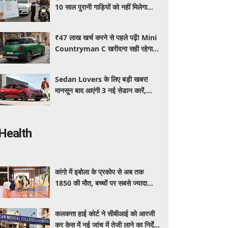
10 साल पुरानी गाड़ियों को नहीं मिलेगा
प्रदूषण सर्टिफिकेट, जानिए नए नियम
₹47 लाख खर्च करने से पहले पढ़ें! Mini
Countryman C खरीदना सही रहेगा या
कोई दूसरी लग्जरी SUV है बेहतर?
Sedan Lovers के लिए बड़ी खबर!
मानसून बाद आएंगी 3 नई सेडान कारें,
जानिए कीमत और फीचर्स की पूरी जानकारी
Health
कांगो में इबोला के प्रकोप से अब तक
1850 की मौत, बच्चों पर सबसे ज्यादा
असर
कलकत्ता हाई कोर्ट ने सीबीआई को आरजी
कर केस में नई जांच में तेजी लाने का निर्देश