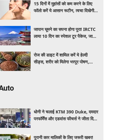
15 दिनों में मुहांसों को कम करने के लिए
फॉलो करें ये आसान रूटीन, त्वचा दिखेगी
ज्यादा साफ और ग्लोइंग
जापान घूमने का सपना होगा पूरा! IRCTC
लाया 10 दिन का स्पेशल टूर पैकेज, जानें
कीमत और सुविधाएं
रोज की डाइट में शामिल करें ये हेल्दी
सीड्स, शरीर को मिलेगा भरपूर पोषण,
इम्यूनिटी होगी मजबूत और कई बीमारियां
रहेंगी दूर
Auto
धोनी ने चलाई KTM 390 Duke, दमदार
परफॉर्मेंस और एडवांस फीचर्स ने जीता दिल,
जानें कीमत और पूरी डिटेल
पुरानी कार मालिकों के लिए जरूरी खबर!