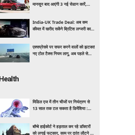
मानसून बाद आएंगी 3 नई सेडान कारें,
जानिए कीमत और फीचर्स की पूरी जानकारी
India-UK Trade Deal: अब कम
कीमत में खरीद सकेंगे ब्रिटिश लग्जरी कारें,
₹4 करोड़ तक सस्ती हुईं कई हाई-एंड
मॉडल
एक्सप्रेसवे पर सफर करने वालों को झटका!
नए टोल टैक्स नियम लागू, अब पहले से
ज्यादा देने होंगे पैसे
Health
मिडिल एज में तीन चीजों पर नियंत्रण से
13 साल तक टल सकता है डिमेंशिया :
अध्ययन
बॉम्बे हाईकोर्ट ने हड़ताल कर रहे डॉक्टरों
को लगाई फटकार, काम पर तुरंत लौटने का