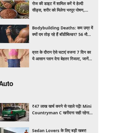
रोज की डाइट में शामिल करें ये हेल्दी
सीड्स, शरीर को मिलेगा भरपूर पोषण,
इम्यूनिटी होगी मजबूत और कई बीमारियां
रहेंगी दूर
Bodybuilding Deaths: कम उम्र में
क्यों दम तोड़ रहे हैं बॉडीबिल्डर? 56 मौतों
ने बढ़ाई एक्सपर्ट्स की चिंता
व्रत के दौरान ऐसे घटाएं वजन! 7 दिन का
ये आसान प्लान देगा बेहतर रिजल्ट, जानें
क्या खाएं और क्या नहीं
Auto
₹47 लाख खर्च करने से पहले पढ़ें! Mini
Countryman C खरीदना सही रहेगा या
कोई दूसरी लग्जरी SUV है बेहतर?
Sedan Lovers के लिए बड़ी खबर!