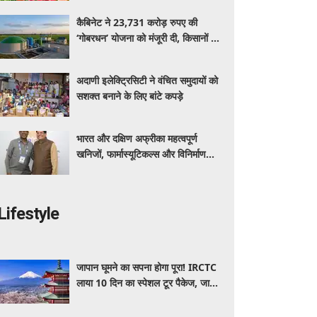
कैबिनेट ने 23,731 करोड़ रुपए की
‘गोबरधन’ योजना को मंजूरी दी, किसानों के
सशक्तिकरण के साथ बायोगैस क्षेत्र को
मिलेगा बढ़ावा
अदाणी इलेक्ट्रिसिटी ने वंचित समुदायों को
सशक्त बनाने के लिए बांटे कपड़े
भारत और दक्षिण अफ्रीका महत्वपूर्ण
खनिजों, फार्मास्यूटिकल्स और विनिर्माण
क्षेत्र में सहयोग का विस्तार करेंगे: पीयूष
गोयल
Lifestyle
जापान घूमने का सपना होगा पूरा! IRCTC
लाया 10 दिन का स्पेशल टूर पैकेज, जानें
कीमत और सुविधाएं