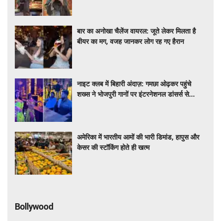
रूसी महिला की पाकिस्तान में नई जिंदगी, पाकिस्तानी
युवक से निकाह के बाद सोशल मीडिया पर शेयर कर
रही डेली लाइफ
बार का अनोखा चैलेंज वायरल: जूते लेकर मिलता है
बीयर का मग, वजह जानकर लोग रह गए हैरान
नाइट क्लब में बिहारी अंदाज़: गमछा ओढ़कर पहुंचे
शख्स ने भोजपुरी गानों पर इंटरनेशनल डांसर्स से
करवाया डांस, वायरल वीडियो
अमेरिका में भारतीय आमों की भारी डिमांड, हापुस और
केसर की स्टॉकिंग होते ही खत्म