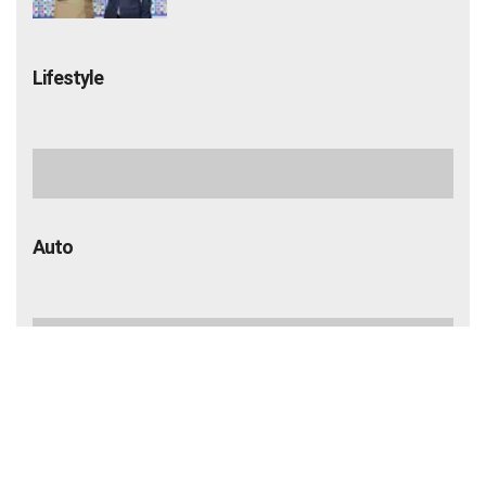
भारत और मिस्र ने डिजिटल सेवाओं में निवेश और
व्यापार को बढ़ावा देने पर चर्चा की: पीयूष गोयल
Lifestyle
Salman Khan PRP Therapy: बालों को
बचाने के लिए भाईजान ने लिया PRP का सहारा,
जाने कितना आता है खर्च
IRCTC Japan Trip: कम पैसों में जापान की सैर
का मौका, 10 दिन के टूर पैकेज में क्या-क्या मिलेगा?
जानें पूरी जानकारी
VIDEO ओशो के अनुसार अहंकार छोड़ने के 7
तरीके, खुद को बड़ा साबित करने की जरूरत क्यों