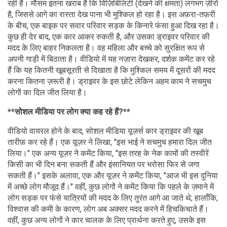
वायरल वीडियो में हाईवे का वह नज़ारा कैद है, जहां तेज़, धूल भरी हवाएं चल
रही हैं। मौसम इतना खराब है कि विज़िबिलिटी (देखने की क्षमता) लगभग ज़ीरो
है, जिससे आगे का रास्ता देख पाना भी मुश्किल हो रहा है। इस अफ़रा-तफ़री
के बीच, एक बाइक पर सवार परिवार सड़क के किनारे फंसा हुआ दिख रहा है।
कुछ ही देर बाद, एक कार आकर रुकती है, और उसका ड्राइवर परिवार की
मदद के लिए बाहर निकलता है। वह महिला और बच्चे को सुरक्षित रूप से
अपनी गाड़ी में बिठाता है। वीडियो में यह नज़ारा देखकर, दर्शक कमेंट कर रहे
हैं कि यह कितनी खूबसूरती से दिखाता है कि मुश्किल समय में दूसरों की मदद
करना कितना ज़रूरी है। ड्राइवर के इस छोटे लेकिन अहम काम ने सचमुच
लोगों का दिल जीत लिया है।
**सोशल मीडिया पर लोग क्या कह रहे हैं?**
वीडियो वायरल होने के बाद, सोशल मीडिया यूज़र्स कार ड्राइवर की खूब
तारीफ़ कर रहे हैं। एक यूज़र ने लिखा, "इस भाई ने सचमुच हमारा दिल जीत
लिया।" एक अन्य यूज़र ने कमेंट किया, "इस तरह के नेक कामों की तस्वीरें
किसी का भी दिन बना सकती हैं और इंसानियत पर भरोसा फिर से जगा
सकती हैं।" इसके अलावा, एक और यूज़र ने कमेंट किया, "आज भी इस दुनिया
में अच्छे लोग मौजूद हैं।" वहीं, कुछ लोगों ने कमेंट किया कि पहले के ज़माने में
लोग सड़क पर फंसे यात्रियों की मदद के लिए तुरंत आगे आ जाते थे; हालाँकि,
विश्वास की कमी के कारण, लोग अब अक्सर मदद करने में हिचकिचाते हैं।