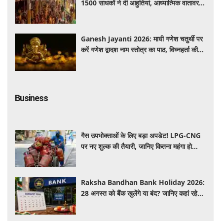
1500 साधकों ने दी आहुतियां, आध्यात्मिक वातावरण
से गूंजा यज्ञ स्थल
Ganesh Jayanti 2026: माघी गणेश चतुर्थी पर
करें गणेश द्वादश नाम स्तोत्र का पाठ, विघ्नहर्ता की
कृपा से पूर्ण होंगी मनोकामनाएं
Business
गैस उपभोक्ताओं के लिए बड़ा अपडेट! LPG-CNG
पर नए शुल्क की तैयारी, जानिए कितना महंगा हो
सकता है सिलेंडर
Raksha Bandhan Bank Holiday 2026:
28 अगस्त को बैंक खुलेंगे या बंद? जानिए कहां रहेगी
छुट्टी और कहां होगा कामकाज