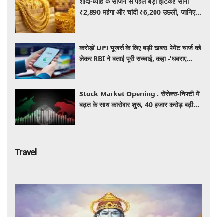
शादी-ब्याह के सीजन से पहले बड़ा झटका! सोना
₹2,890 महंगा और चांदी ₹6,200 उछली, जानिए
आज के ताजा भाव
करोड़ों UPI यूजर्स के लिए बड़ी खबर! पेमेंट चार्ज को
लेकर RBI ने बताई पूरी सच्चाई, कहा -'घबराए
नहीं....'
Stock Market Opening : सेंसेक्स-निफ्टी में
बढ़त के साथ कारोबार शुरू, 40 हजार करोड़ बढ़ी
निवेशकों की दौलत
Travel