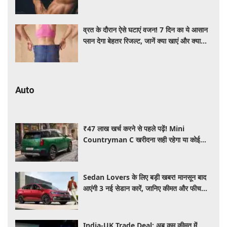
की चिंता
व्रत के दौरान ऐसे घटाएं वजन! 7 दिन का ये आसान
प्लान देगा बेहतर रिजल्ट, जानें क्या खाएं और क्या
नहीं
Auto
₹47 लाख खर्च करने से पहले पढ़ें! Mini
Countryman C खरीदना सही रहेगा या कोई
दूसरी लग्जरी SUV है बेहतर?
Sedan Lovers के लिए बड़ी खबर! मानसून बाद
आएंगी 3 नई सेडान कारें, जानिए कीमत और फीचर्स
की पूरी जानकारी
India-UK Trade Deal: अब कम कीमत में