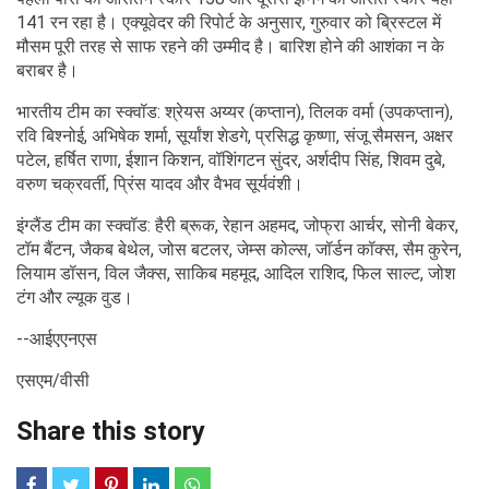
141 रन रहा है। एक्यूवेदर की रिपोर्ट के अनुसार, गुरुवार को ब्रिस्टल में
मौसम पूरी तरह से साफ रहने की उम्मीद है। बारिश होने की आशंका न के
बराबर है।
भारतीय टीम का स्क्वॉड: श्रेयस अय्यर (कप्तान), तिलक वर्मा (उपकप्तान),
रवि बिश्नोई, अभिषेक शर्मा, सूर्यांश शेडगे, प्रसिद्ध कृष्णा, संजू सैमसन, अक्षर
पटेल, हर्षित राणा, ईशान किशन, वॉशिंगटन सुंदर, अर्शदीप सिंह, शिवम दुबे,
वरुण चक्रवर्ती, प्रिंस यादव और वैभव सूर्यवंशी।
इंग्लैंड टीम का स्क्वॉड: हैरी ब्रूक, रेहान अहमद, जोफ्रा आर्चर, सोनी बेकर,
टॉम बैंटन, जैकब बेथेल, जोस बटलर, जेम्स कोल्स, जॉर्डन कॉक्स, सैम कुरेन,
लियाम डॉसन, विल जैक्स, साकिब महमूद, आदिल राशिद, फिल साल्ट, जोश
टंग और ल्यूक वुड।
--आईएएनएस
एसएम/वीसी
Share this story