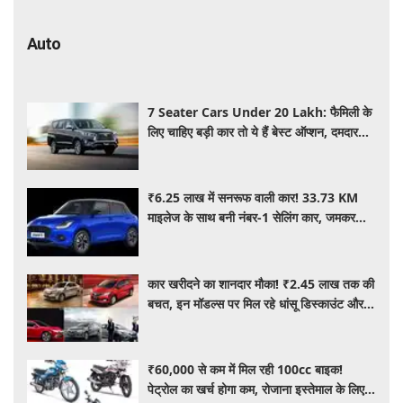
Auto
7 Seater Cars Under 20 Lakh: फैमिली के
लिए चाहिए बड़ी कार तो ये हैं बेस्ट ऑप्शन, दमदार
फीचर्स के साथ 20 लाख के अंदर कीमत
₹6.25 लाख में सनरूफ वाली कार! 33.73 KM
माइलेज के साथ बनी नंबर-1 सेलिंग कार, जमकर
खरीद रहे ग्राहक
कार खरीदने का शानदार मौका! ₹2.45 लाख तक की
बचत, इन मॉडल्स पर मिल रहे धांसू डिस्काउंट और
ऑफर्स
₹60,000 से कम में मिल रही 100cc बाइक!
पेट्रोल का खर्च होगा कम, रोजाना इस्तेमाल के लिए है