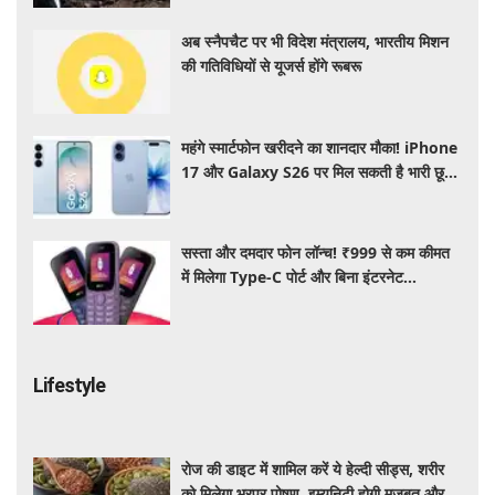
अब स्नैपचैट पर भी विदेश मंत्रालय, भारतीय मिशन
की गतिविधियों से यूजर्स होंगे रूबरू
महंगे स्मार्टफोन खरीदने का शानदार मौका! iPhone
17 और Galaxy S26 पर मिल सकती है भारी छूट,
जानें ऑफर्स
सस्ता और दमदार फोन लॉन्च! ₹999 से कम कीमत
में मिलेगा Type-C पोर्ट और बिना इंटरनेट
Wireless FM का सपोर्ट
Lifestyle
रोज की डाइट में शामिल करें ये हेल्दी सीड्स, शरीर
को मिलेगा भरपूर पोषण, इम्यूनिटी होगी मजबूत और