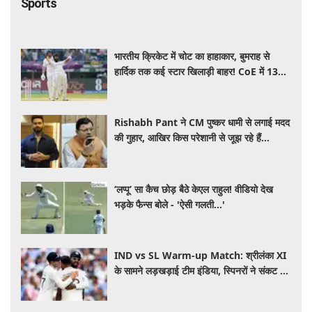
Sports
भारतीय क्रिकेट में चोट का हाहाकार, बुमराह से
हार्दिक तक कई स्टार खिलाड़ी बाहर! CoE में 13
क्रिकेटरों का चल रहा इलाज
Rishabh Pant ने CM पुष्कर धामी से लगाई मदद
की गुहार, आखिर किस परेशानी से जूझ रहे हैं
क्रिकेटर
‘लप्पू’ सा कैच छोड़ बैठे केएल राहुल! वीडियो देख
भड़के फैन्स बोले - 'ऐसी गलती...'
IND vs SL Warm-up Match: श्रीलंका XI
के सामने लड़खड़ाई टीम इंडिया, स्पिनरों ने संकट में
बचाई लाज