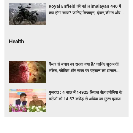
Royal Enfield की नई Himalayan 440 में
क्या होगा खास? जानिए डिजाइन, इंजन,कीमत और
फीचर्स की डिटेल
Health
कैंसर से बचाव का रास्ता क्या है? जानिए शुरुआती
संकेत, जोखिम और समय पर पहचान का आसान
तरीका
गुजरात : 4 साल में 14925 सिकल सेल एनीमिया के
मरीजों को 14.57 करोड़ से अधिक का मुफ्त इलाज
डाबर को अंतरिम राहत, दिल्ली हाईकोर्ट ने
एफएसएसएआई के आदेश पर लगाई रोक