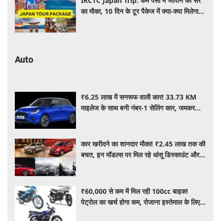
IRCTC Japan Trip: कम पैसों में जापान की सैर
का मौका, 10 दिन के टूर पैकेज में क्या-क्या मिलेगा?
जानें पूरी जानकारी
Auto
₹6.25 लाख में सनरूफ वाली कार! 33.73 KM
माइलेज के साथ बनी नंबर-1 सेलिंग कार, जमकर
खरीद रहे ग्राहक
कार खरीदने का शानदार मौका! ₹2.45 लाख तक की
बचत, इन मॉडल्स पर मिल रहे धांसू डिस्काउंट और
ऑफर्स
₹60,000 से कम में मिल रही 100cc बाइक!
पेट्रोल का खर्च होगा कम, रोजाना इस्तेमाल के लिए है
शानदार ऑप्शन