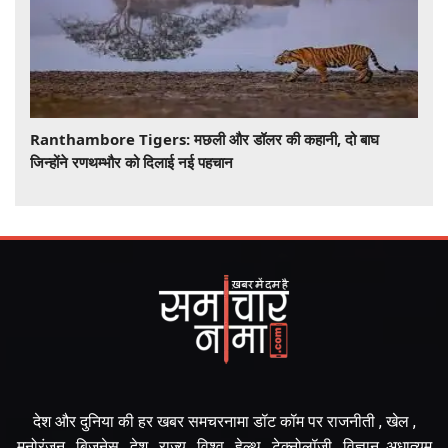
Ranthambore Tigers: मछली और डॉलर की कहानी, दो बाघ
जिन्होंने रणथम्भौर को दिलाई नई पहचान
देश और दुनिया की हर खबर समचरनामा डॉट कॉम पर राजनीती , खेल ,
मनोरंजन , बिज़नेस , देश , राज्य , विश्व , हेल्थ , टेक्नोलॉजी , विज्ञान ,अधात्यम