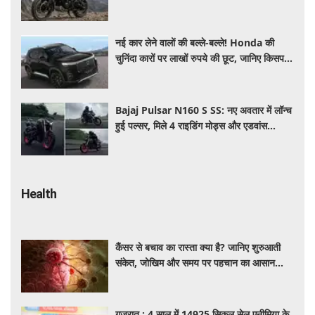
फीचर्स की डिटेल
नई कार लेने वालों की बल्ले-बल्ले! Honda की
चुनिंदा कारों पर लाखों रुपये की छूट, जानिए किसपर-
कितना डिस्काउंट
Bajaj Pulsar N160 S SS: नए अवतार में लॉन्च
हुई पल्सर, मिले 4 राइडिंग मोड्स और एडवांस
फीचर्स, जानें कीमत और खूबियां
Health
कैंसर से बचाव का रास्ता क्या है? जानिए शुरुआती
संकेत, जोखिम और समय पर पहचान का आसान
तरीका
गुजरात : 4 साल में 14925 सिकल सेल एनीमिया के