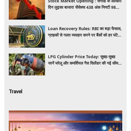
Stock Market Opening : सप्ताह के आखिरी
दिन लुढ़का बाजार! सेंसेक्स 438 अंक निफ्टी 98
अंक गिरकर खुले, निवेशकों को 50 हजार करोड़
स्वाहा
Loan Recovery Rules: RBI का बड़ा फैसला,
ग्राहकों से गलत व्यवहार करने पर बैंकों को हर घंटे
देना होगा इतना हर्जाना, जाने नया नियम
LPG Cylinder Price Today: सुबह-सुबह
जानें घरेलू और कमर्शियल गैस सिलेंडर की नई कीमत,
आपके शहर में कितना है आज का रेट
Travel