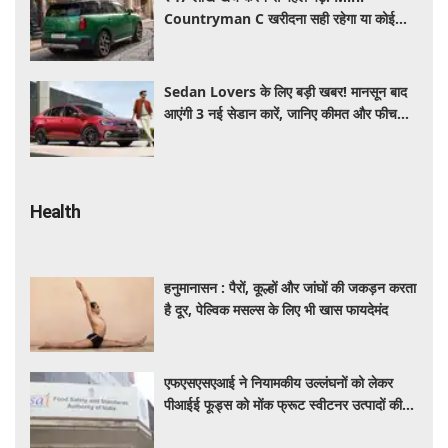
Countryman C खरीदना सही रहेगा या कोई
दूसरी लग्जरी SUV है बेहतर?
Sedan Lovers के लिए बड़ी खबर! मानसून बाद
आएंगी 3 नई सेडान कारें, जानिए कीमत और फीचर्स
की पूरी जानकारी
Health
हनुमानासन : पैरों, कूल्हों और जांघों की जकड़न करता
है दूर, पेल्विक मसल्स के लिए भी खास फायदेमंद
एफएसएसएआई ने नियामकीय उल्लंघनों को लेकर
पीआईई फूड्स को मोंक फ्रूट स्वीटनर उत्पादों की
बिक्री रोकने का दिया निर्देश