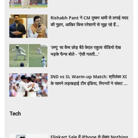
क्रिकेटरों का चल रहा इलाज
Rishabh Pant ने CM पुष्कर धामी से लगाई मदद
की गुहार, आखिर किस परेशानी से जूझ रहे हैं
क्रिकेटर
‘लप्पू’ सा कैच छोड़ बैठे केएल राहुल! वीडियो देख
भड़के फैन्स बोले - 'ऐसी गलती...'
IND vs SL Warm-up Match: श्रीलंका XI
के सामने लड़खड़ाई टीम इंडिया, स्पिनरों ने संकट में
बचाई लाज
Tech
Flipkart Sale में iPhone से लेकर Nothing