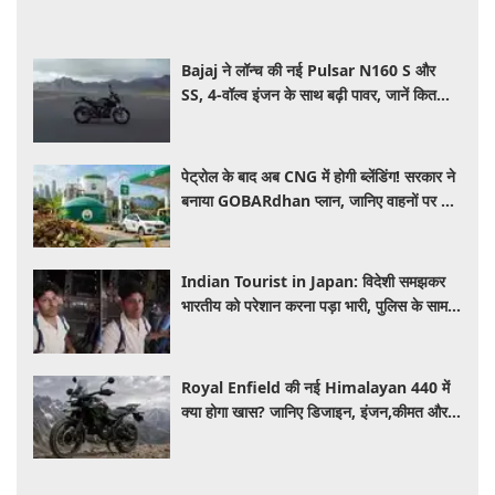
Bajaj ने लॉन्च की नई Pulsar N160 S और
SS, 4-वॉल्व इंजन के साथ बढ़ी पावर, जानें कितनी है
कीमत और क्या-क्या मिलेगा खास
पेट्रोल के बाद अब CNG में होगी ब्लेंडिंग! सरकार ने
बनाया GOBARdhan प्लान, जानिए वाहनों पर क्या
होगा असर
Indian Tourist in Japan: विदेशी समझकर
भारतीय को परेशान करना पड़ा भारी, पुलिस के सामने
मैनेजर की हुई फजीहत
Royal Enfield की नई Himalayan 440 में
क्या होगा खास? जानिए डिजाइन, इंजन,कीमत और
फीचर्स की डिटेल