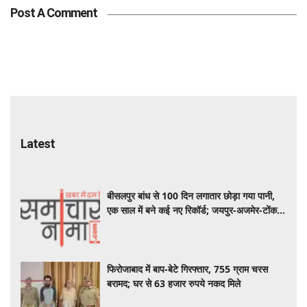
Post A Comment
Latest
बीसलपुर बांध से 100 दिन लगातार छोड़ा गया पानी,
एक साल में बने कई नए रिकॉर्ड; जयपुर-अजमेर-टोंक
को बड़ी राहत
फिरोजाबाद में बाप-बेटे गिरफ्तार, 755 ग्राम चरस
बरामद; घर से 63 हजार रुपये नकद मिले