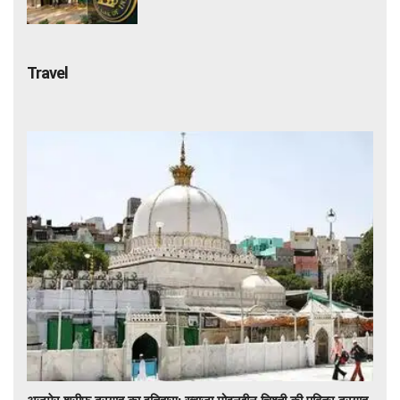
कसेगा शिकंजा
Travel
अजमेर शरीफ दरगाह का इतिहास: ख्वाजा मोइनुद्दीन चिश्ती की पवित्र दरगाह