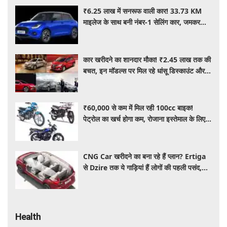
₹6.25 लाख में सनरूफ वाली कार! 33.73 KM
माइलेज के साथ बनी नंबर-1 सेलिंग कार, जमकर
खरीद रहे ग्राहक
कार खरीदने का शानदार मौका! ₹2.45 लाख तक की
बचत, इन मॉडल्स पर मिल रहे धांसू डिस्काउंट और
ऑफर्स
₹60,000 से कम में मिल रही 100cc बाइक!
पेट्रोल का खर्च होगा कम, रोजाना इस्तेमाल के लिए है
शानदार ऑप्शन
CNG Car खरीदने का बना रहे हैं प्लान? Ertiga
से Dzire तक ये गाड़ियां हैं लोगों की पहली पसंद,
कीमत और माइलेज जानें
Health