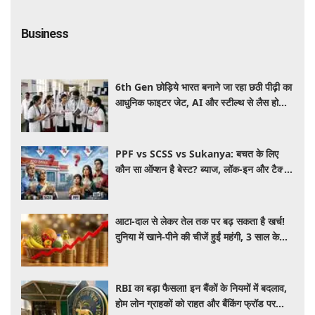
Business
6th Gen छोड़िये भारत बनाने जा रहा छठी पीढ़ी का
आधुनिक फाइटर जेट, AI और स्टील्थ से लैस होगा
भविष्य का लड़ाकू विमान
PPF vs SCSS vs Sukanya: बचत के लिए
कौन सा ऑप्शन है बेस्ट? ब्याज, लॉक-इन और टैक्स
के हिसाब से समझें पूरा गणित
आटा-दाल से लेकर तेल तक पर बढ़ सकता है खर्च!
दुनिया में खाने-पीने की चीजें हुईं महंगी, 3 साल के
रिकॉर्ड स्तर पर महंगाई
RBI का बड़ा फैसला! इन बैंकों के नियमों में बदलाव,
होम लोन ग्राहकों को राहत और बैंकिंग फ्रॉड पर