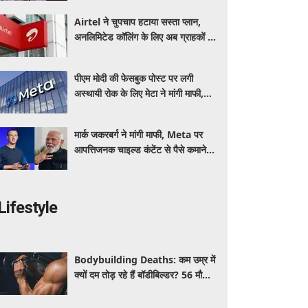
Airtel ने चुपचाप हटाया सस्ता प्लान,
अनलिमिटेड कॉलिंग के लिए अब ग्राहकों की
जेब पर बढ़ेगा बोझ
पीएम मोदी की फेसबुक पोस्ट पर लगी
अस्थायी रोक के लिए मेटा ने मांगी माफी,
आईटी मंत्री को जताया खेद
मार्क जकरबर्ग ने मांगी माफी, Meta पर
आपत्तिजनक चाइल्ड कंटेंट से पैसे कमाने के
आरोपों ने मचाया हड़कंप
Lifestyle
Bodybuilding Deaths: कम उम्र में
क्यों दम तोड़ रहे हैं बॉडीबिल्डर? 56 मौतों
ने बढ़ाई एक्सपर्ट्स की चिंता