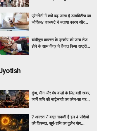
ग्रीन कॉरिडोर
प्रेगनेंसी में क्यों बढ़ जाता है डायबिटीज का
जोखिम? एक्सपर्ट ने बताया कारण और
बचाव के तरीके
चांदीपुरा वायरस के प्रकोप की जांच तेज
होने के साथ केंद्र ने तैनात किया राष्ट्रीय
संयुक्त प्रकोप प्रतिक्रिया दल
Jyotish
कुंभ, मीन और मेष वालों के लिए बड़ी खबर,
जानें शनि की साढ़ेसाती का कौन-सा चरण
चल रहा है और कब पाएंगे इससे मुक्ति
7 अगस्त से बदल सकती है इन 4 राशियों
की किस्मत, सूर्य-शनि का दुर्लभ योग
दिलाएगा धन, पद, प्रतिष्ठा और सफलता