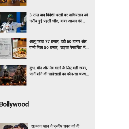
नजारा
3 साल बाद विदेशी धरती पर पाकिस्तान को
नसीब हुई पहली जीत, बाबर आजम की
कप्तानी में थमा हार का सिलसिला
आलू पराठा 77 हजार, दही 60 हजार और
पानी मिला 50 हजार, ‘तड़का रेस्टोरेंट’ में
खाने का बिल हुआ वायरल
कुंभ, मीन और मेष वालों के लिए बड़ी खबर,
जानें शनि की साढ़ेसाती का कौन-सा चरण
चल रहा है और कब पाएंगे इससे मुक्ति
Bollywood
सलमान खान ने प्रदीप रावत को दी