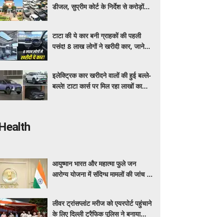
डीजल, सुप्रीम कोर्ट के निर्देश से करोड़ों
वाहन मालिकों पर पड़ेगा असर, पढ़े पूरी
खबर ​​​​​​
टाटा की ये कार बनी ग्राहकों की पहली
पसंद! 8 लाख लोगों ने खरीदी कार, जाने
क्या है इसमें ऐसा ख़ास
इलेक्ट्रिक कार खरीदने वालों की हुई बल्ले-
बल्ले! टाटा कार्स पर मिल रहा लाखों का
डिस्काउंट, यहाँ जाने किसपर कितनी छूट ?
Health
आयुष्मान भारत और महात्मा फुले जन
आरोग्य योजना में संदिग्ध मामलों की जांच के
लिए महाराष्ट्र सरकार ने बनाई एसआईटी
लीवर ट्रांसप्लांट मरीज को एयरपोर्ट पहुंचाने
के लिए दिल्ली ट्रैफिक पुलिस ने बनाया