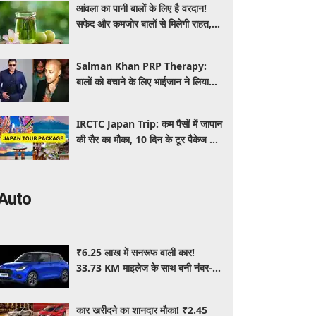
आंवला का पानी बालों के लिए है वरदान!
सफेद और कमजोर बालों से मिलेगी राहत,
घर पर ऐसे बनाकर करें इस्तेमाल
Salman Khan PRP Therapy:
बालों को बचाने के लिए भाईजान ने लिया
PRP का सहारा, जाने कितना आता है खर्च
IRCTC Japan Trip: कम पैसों में जापान
की सैर का मौका, 10 दिन के टूर पैकेज में
क्या-क्या मिलेगा? जानें पूरी जानकारी
Auto
₹6.25 लाख में सनरूफ वाली कार!
33.73 KM माइलेज के साथ बनी नंबर-1
सेलिंग कार, जमकर खरीद रहे ग्राहक
कार खरीदने का शानदार मौका! ₹2.45