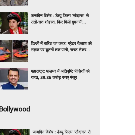
जन्मदिन विशेष : डेब्यू फिल्म 'सौदागर' से
रातों-रात शोहरत, फिर मिली गुमनामी...
दिल्ली में बारिश का कहर! ग्रेटर कैलाश की
सड़क पर घुटनों तक पानी, राफ्ट लेकर
निकला शख्स, VIDEO ने उड़ाए होश
महाराष्‍ट्र: पालघर में अतिवृष्टि पीड़ितों को
राहत, 39.86 करोड़ रुपए मंजूर
Bollywood
जन्मदिन विशेष : डेब्यू फिल्म 'सौदागर' से