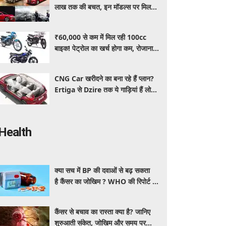
लाख तक की बचत, इन मॉडल्स पर मिल
रहे धांसू डिस्काउंट और ऑफर्स
₹60,000 से कम में मिल रही 100cc
बाइक! पेट्रोल का खर्च होगा कम, रोजाना
इस्तेमाल के लिए है शानदार ऑप्शन
CNG Car खरीदने का बना रहे हैं प्लान?
Ertiga से Dzire तक ये गाड़ियां हैं लोगों
की पहली पसंद, कीमत और माइलेज जानें
Health
क्या सच में BP की दवाओं से बढ़ सकता
है कैंसर का जोखिम ? WHO की रिपोर्ट से
बढ़ी चिंता, जानें क्या है पूरा मामला
कैंसर से बचाव का रास्ता क्या है? जानिए
शुरुआती संकेत, जोखिम और समय पर