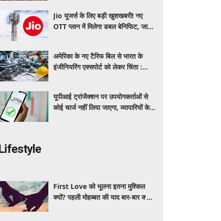
Jio यूजर्स के लिए बड़ी खुशखबरी! नए
OTT प्लान में मिलेगा डबल बेनिफिट, जानें
कीमत और मिलने वाले फायदे
अमेरिका के नए टैरिफ बिल से भारत के
इंजीनियरिंग एक्सपोर्ट को लेकर चिंता :
औद्योगिक संगठन
यूपीआई ट्रांजैक्शन पर उपयोगकर्ताओं से
कोई चार्ज नहीं लिया जाएगा, व्यापारियों के
लिए भी अधिकांश ट्रांजैक्शन रहेंगे मुफ्त:
सरकार
Lifestyle
First Love को भूलना इतना मुश्किल
क्यों? पहली मोहब्बत की याद बार-बार क्यों
आती है, जानें इसके पीछे का विज्ञान