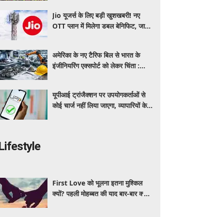
Jio यूजर्स के लिए बड़ी खुशखबरी! नए
OTT प्लान में मिलेगा डबल बेनिफिट, जानें
कीमत और मिलने वाले फायदे
अमेरिका के नए टैरिफ बिल से भारत के
इंजीनियरिंग एक्सपोर्ट को लेकर चिंता :
औद्योगिक संगठन
यूपीआई ट्रांजैक्शन पर उपयोगकर्ताओं से
कोई चार्ज नहीं लिया जाएगा, व्यापारियों के
लिए भी अधिकांश ट्रांजैक्शन रहेंगे मुफ्त:
सरकार
Lifestyle
First Love को भूलना इतना मुश्किल
क्यों? पहली मोहब्बत की याद बार-बार क्यों
आती है, जानें इसके पीछे का विज्ञान