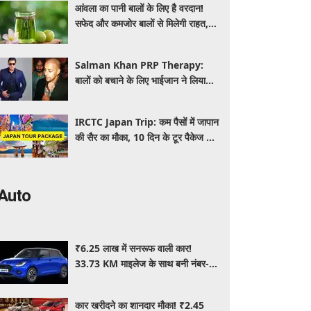
आंवला का पानी बालों के लिए है वरदान!
सफेद और कमजोर बालों से मिलेगी राहत,
घर पर ऐसे बनाकर करें इस्तेमाल
Salman Khan PRP Therapy:
बालों को बचाने के लिए भाईजान ने लिया
PRP का सहारा, जाने कितना आता है खर्च
IRCTC Japan Trip: कम पैसों में जापान
की सैर का मौका, 10 दिन के टूर पैकेज में
क्या-क्या मिलेगा? जानें पूरी जानकारी
Auto
₹6.25 लाख में सनरूफ वाली कार!
33.73 KM माइलेज के साथ बनी नंबर-1
सेलिंग कार, जमकर खरीद रहे ग्राहक
कार खरीदने का शानदार मौका! ₹2.45