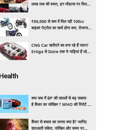
लाख तक की बचत, इन मॉडल्स पर मिल
रहे धांसू डिस्काउंट और ऑफर्स
₹60,000 से कम में मिल रही 100cc
बाइक! पेट्रोल का खर्च होगा कम, रोजाना
इस्तेमाल के लिए है शानदार ऑप्शन
CNG Car खरीदने का बना रहे हैं प्लान?
Ertiga से Dzire तक ये गाड़ियां हैं लोगों
की पहली पसंद, कीमत और माइलेज जानें
Health
क्या सच में BP की दवाओं से बढ़ सकता
है कैंसर का जोखिम ? WHO की रिपोर्ट से
बढ़ी चिंता, जानें क्या है पूरा मामला
कैंसर से बचाव का रास्ता क्या है? जानिए
शुरुआती संकेत, जोखिम और समय पर