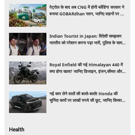
पेट्रोल के बाद अब CNG में होगी ब्लेंडिंग! सरकार ने
बनाया GOBARdhan प्लान, जानिए वाहनों पर क्या
होगा असर
Indian Tourist in Japan: विदेशी समझकर
भारतीय को परेशान करना पड़ा भारी, पुलिस के सामने
मैनेजर की हुई फजीहत
Royal Enfield की नई Himalayan 440 में
क्या होगा खास? जानिए डिजाइन, इंजन,कीमत और
फीचर्स की डिटेल
नई कार लेने वालों की बल्ले-बल्ले! Honda की
चुनिंदा कारों पर लाखों रुपये की छूट, जानिए किसपर-
कितना डिस्काउंट
Health