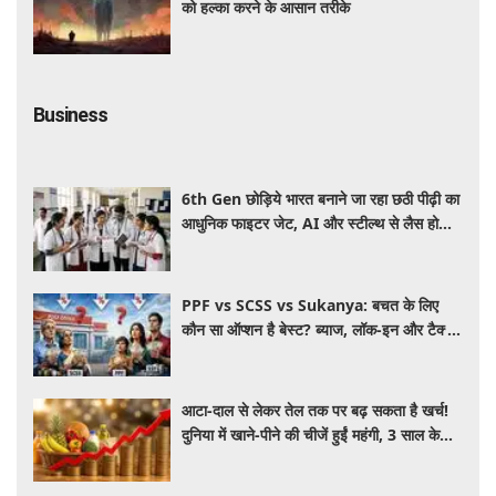
को हल्का करने के आसान तरीके
Business
6th Gen छोड़िये भारत बनाने जा रहा छठी पीढ़ी का
आधुनिक फाइटर जेट, AI और स्टील्थ से लैस होगा
भविष्य का लड़ाकू विमान
PPF vs SCSS vs Sukanya: बचत के लिए
कौन सा ऑप्शन है बेस्ट? ब्याज, लॉक-इन और टैक्स
के हिसाब से समझें पूरा गणित
आटा-दाल से लेकर तेल तक पर बढ़ सकता है खर्च!
दुनिया में खाने-पीने की चीजें हुईं महंगी, 3 साल के
रिकॉर्ड स्तर पर महंगाई