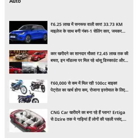
Auto
₹6.25 लाख में सनरूफ वाली कार! 33.73 KM
माइलेज के साथ बनी नंबर-1 सेलिंग कार, जमकर
खरीद रहे ग्राहक
कार खरीदने का शानदार मौका! ₹2.45 लाख तक की
बचत, इन मॉडल्स पर मिल रहे धांसू डिस्काउंट और
ऑफर्स
₹60,000 से कम में मिल रही 100cc बाइक!
पेट्रोल का खर्च होगा कम, रोजाना इस्तेमाल के लिए है
शानदार ऑप्शन
CNG Car खरीदने का बना रहे हैं प्लान? Ertiga
से Dzire तक ये गाड़ियां हैं लोगों की पहली पसंद,
कीमत और माइलेज जानें