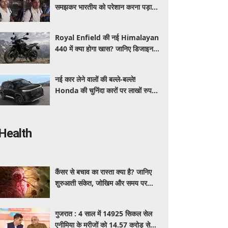
समझकर भारतीय को परेशान करना पड़ा
भारी, पुलिस के सामने मैनेजर की हुई
फजीहत
Royal Enfield की नई Himalayan
440 में क्या होगा खास? जानिए डिजाइन,
इंजन,कीमत और फीचर्स की डिटेल
नई कार लेने वालों की बल्ले-बल्ले!
Honda की चुनिंदा कारों पर लाखों रुपये
की छूट, जानिए किसपर-कितना डिस्काउंट
Health
कैंसर से बचाव का रास्ता क्या है? जानिए
शुरुआती संकेत, जोखिम और समय पर
पहचान का आसान तरीका
गुजरात : 4 साल में 14925 सिकल सेल
एनीमिया के मरीजों को 14.57 करोड़ से