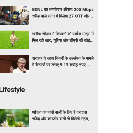
BSNL का धमाकेदार ऑफर! 200 Mbps
स्पीड वाले प्लान में मिलेगा 27 OTT और 6
महीने की वैलिडिटी, जाने कीमत और
बेनेफिट्स
खरीफ सीजन में किसानों को पर्याप्त मात्रा में
मिल रही खाद, यूरिया और डीएपी की कोई
कमी नहीं: सरकार
सरकार ने खाद्य नियमों के उल्लंघन के मामले
में कैटरर्स पर लगाए 5.13 करोड़ रुपए का
जुर्माना; 6 कैटरिंग ठेके किए रद्द
Lifestyle
आंवला का पानी बालों के लिए है वरदान!
सफेद और कमजोर बालों से मिलेगी राहत,
घर पर ऐसे बनाकर करें इस्तेमाल