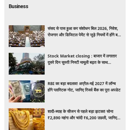
Business
संसद से पास हुआ कर संशोधन बिल 2026, निवेश,
रोजगार और डिजिटल पेमेंट से जुड़े नियमों में होंगे बड़े
बदलाव
Stock Market closing : बाजार में लगातार
दूसरे दिन सुस्ती निफ्टी मामूली बढ़त के साथ
24,636 पर बंद, जबकि सेंसेक्स 373 अंक चढ़ा
RBI का बड़ा बदलाव! अप्रैल-मई 2027 में लॉन्च
होंगे प्लास्टिक नोट, जानिए रिजर्व बैंक का पूरा अपडेट
शादी-ब्याह के सीजन से पहले बड़ा झटका! सोना
₹2,890 महंगा और चांदी ₹6,200 उछली, जानिए
आज के ताजा भाव