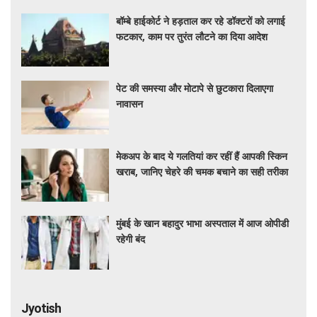
बॉम्बे हाईकोर्ट ने हड़ताल कर रहे डॉक्टरों को लगाई
फटकार, काम पर तुरंत लौटने का दिया आदेश
पेट की समस्या और मोटापे से छुटकारा दिलाएगा
नावासन
मेकअप के बाद ये गलतियां कर रहीं हैं आपकी स्किन
खराब, जानिए चेहरे की चमक बचाने का सही तरीका
मुंबई के खान बहादुर भाभा अस्पताल में आज ओपीडी
रहेगी बंद
Jyotish