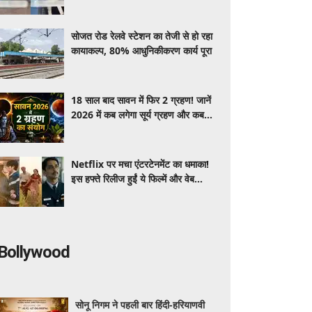
सोजत रोड रेलवे स्टेशन का तेजी से हो रहा
कायाकल्प, 80% आधुनिकीकरण कार्य पूरा
18 साल बाद सावन में फिर 2 ग्रहण! जानें
2026 में कब लगेगा सूर्य ग्रहण और कब
होगा चंद्र ग्रहण, जाने तारीख-समय समेत
पूरी जानकारी
Netflix पर मचा एंटरटेनमेंट का धमाका!
इस हफ्ते रिलीज हुईं ये फिल्में और वेब
सीरीज, वीकेंड पर कर डाले बिंजवॉच
Bollywood
सोनू निगम ने पहली बार हिंदी-हरियाणवी