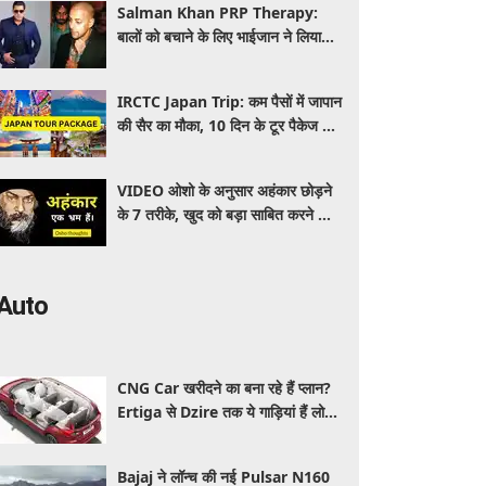
Salman Khan PRP Therapy:
बालों को बचाने के लिए भाईजान ने लिया
PRP का सहारा, जाने कितना आता है खर्च
IRCTC Japan Trip: कम पैसों में जापान
की सैर का मौका, 10 दिन के टूर पैकेज में
क्या-क्या मिलेगा? जानें पूरी जानकारी
VIDEO ओशो के अनुसार अहंकार छोड़ने
के 7 तरीके, खुद को बड़ा साबित करने की
जरूरत क्यों महसूस होती है
Auto
CNG Car खरीदने का बना रहे हैं प्लान?
Ertiga से Dzire तक ये गाड़ियां हैं लोगों
की पहली पसंद, कीमत और माइलेज जानें
Bajaj ने लॉन्च की नई Pulsar N160