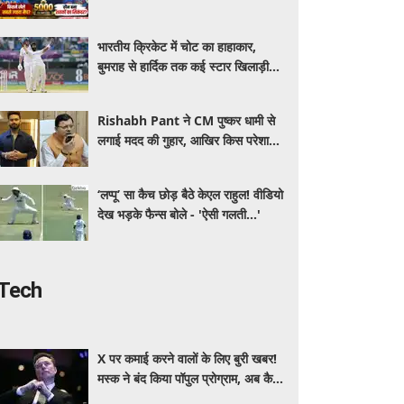
खेलने वाला देश, जानें सचिन-कोहली समेत
बड़े रिकॉर्ड
भारतीय क्रिकेट में चोट का हाहाकार,
बुमराह से हार्दिक तक कई स्टार खिलाड़ी
बाहर! CoE में 13 क्रिकेटरों का चल रहा
इलाज
Rishabh Pant ने CM पुष्कर धामी से
लगाई मदद की गुहार, आखिर किस परेशानी
से जूझ रहे हैं क्रिकेटर
‘लप्पू’ सा कैच छोड़ बैठे केएल राहुल! वीडियो
देख भड़के फैन्स बोले - 'ऐसी गलती...'
Tech
X पर कमाई करने वालों के लिए बुरी खबर!
मस्क ने बंद किया पॉपुल प्रोग्राम, अब कैसे
होगी अर्निंग