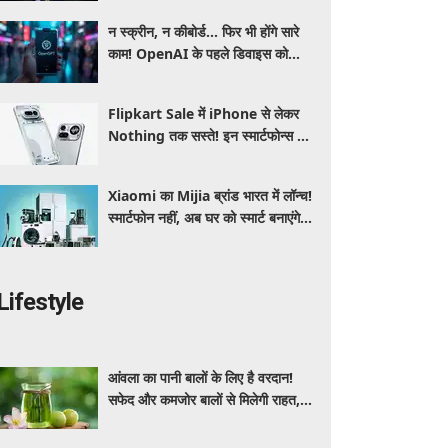
न स्क्रीन, न कीबोर्ड... फिर भी होंगे सारे
काम! OpenAI के पहले डिवाइस को
लेकर सामने आई बड़ी जानकारी
Flipkart Sale में iPhone से लेकर
Nothing तक सस्ते! इन स्मार्टफोन्स पर
मिल रहा तगड़ा डिस्काउंट, जानें ऑफर्स की
पूरी लिस्ट
Xiaomi का Mijia ब्रांड भारत में लॉन्च!
स्मार्टफोन नहीं, अब घर को स्मार्ट बनाएंगे ये
धांसू होम अप्लायंस
Lifestyle
आंवला का पानी बालों के लिए है वरदान!
सफेद और कमजोर बालों से मिलेगी राहत,
घर पर ऐसे बनाकर करें इस्तेमाल