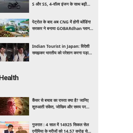
S और SS, 4-वॉल्व इंजन के साथ बढ़ी
पावर, जानें कितनी है कीमत और क्या-क्या
मिलेगा खास
पेट्रोल के बाद अब CNG में होगी ब्लेंडिंग!
सरकार ने बनाया GOBARdhan प्लान,
जानिए वाहनों पर क्या होगा असर
Indian Tourist in Japan: विदेशी
समझकर भारतीय को परेशान करना पड़ा
भारी, पुलिस के सामने मैनेजर की हुई
फजीहत
Health
कैंसर से बचाव का रास्ता क्या है? जानिए
शुरुआती संकेत, जोखिम और समय पर
पहचान का आसान तरीका
गुजरात : 4 साल में 14925 सिकल सेल
एनीमिया के मरीजों को 14.57 करोड़ से