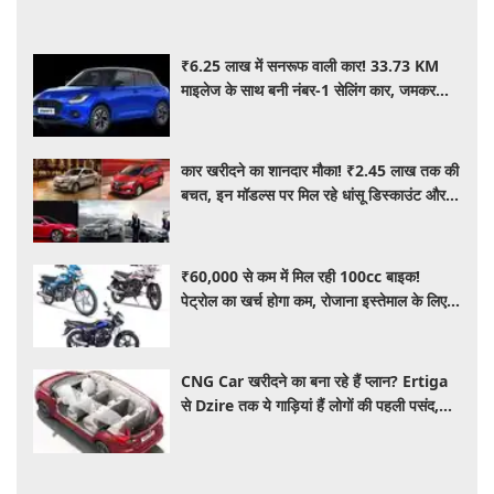
₹6.25 लाख में सनरूफ वाली कार! 33.73 KM
माइलेज के साथ बनी नंबर-1 सेलिंग कार, जमकर
खरीद रहे ग्राहक
कार खरीदने का शानदार मौका! ₹2.45 लाख तक की
बचत, इन मॉडल्स पर मिल रहे धांसू डिस्काउंट और
ऑफर्स
₹60,000 से कम में मिल रही 100cc बाइक!
पेट्रोल का खर्च होगा कम, रोजाना इस्तेमाल के लिए है
शानदार ऑप्शन
CNG Car खरीदने का बना रहे हैं प्लान? Ertiga
से Dzire तक ये गाड़ियां हैं लोगों की पहली पसंद,
कीमत और माइलेज जानें