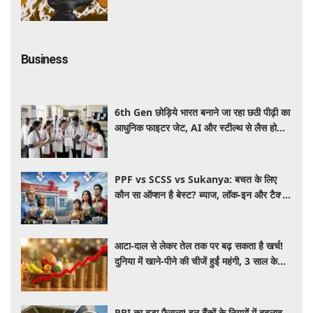
और पूजा विधि
Business
6th Gen छोड़िये भारत बनाने जा रहा छठी पीढ़ी का
आधुनिक फाइटर जेट, AI और स्टील्थ से लैस होगा
भविष्य का लड़ाकू विमान
PPF vs SCSS vs Sukanya: बचत के लिए
कौन सा ऑप्शन है बेस्ट? ब्याज, लॉक-इन और टैक्स
के हिसाब से समझें पूरा गणित
आटा-दाल से लेकर तेल तक पर बढ़ सकता है खर्च!
दुनिया में खाने-पीने की चीजें हुईं महंगी, 3 साल के
रिकॉर्ड स्तर पर महंगाई
RBI का बड़ा फैसला! इन बैंकों के नियमों में बदलाव,