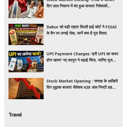
दिन लाल निशाना में बंद हुआ बाजार! निवेशकों
को ₹45,000 करोड़ का नुकसान
Dabur को बड़ी राहत! दिल्ली हाई कोर्ट ने FSSAI
के बैन पर लगाई रोक, जानें क्या है पूरा विवाद
UPI Payment Charges: फ्री UPI का सफर
होगा खत्म? नए कानून ने बढ़ाई चिंता, जानिए यूजर्स
की जेब पर कितना पड़ेगा असर
Stock Market Opening : सप्ताह के आखिरी
दिन लुढ़का बाजार! सेंसेक्स 438 अंक निफ्टी 98
अंक गिरकर खुले, निवेशकों को 50 हजार करोड़
स्वाहा
Travel