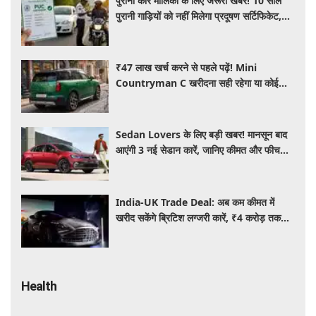
पुरानी कार मालिकों के लिए जरूरी खबर! 10 साल
पुरानी गाड़ियों को नहीं मिलेगा प्रदूषण सर्टिफिकेट,
जानिए नए नियम
₹47 लाख खर्च करने से पहले पढ़ें! Mini
Countryman C खरीदना सही रहेगा या कोई
दूसरी लग्जरी SUV है बेहतर?
Sedan Lovers के लिए बड़ी खबर! मानसून बाद
आएंगी 3 नई सेडान कारें, जानिए कीमत और फीचर्स
की पूरी जानकारी
India-UK Trade Deal: अब कम कीमत में
खरीद सकेंगे ब्रिटिश लग्जरी कारें, ₹4 करोड़ तक
सस्ती हुईं कई हाई-एंड मॉडल
Health