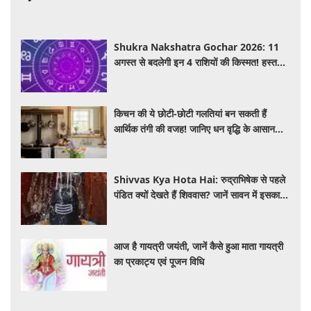
Shukra Nakshatra Gochar 2026: 11
अगस्त से बदलेगी इन 4 राशियों की किस्मत! हस्त
नक्षत्र में शुक्र का गोचर देगा धन, करियर और प्रेम
में सफलता
किचन की ये छोटी-छोटी गलतियां बन सकती हैं
आर्थिक तंगी की वजह! जानिए धन वृद्धि के आसान
वास्तु उपाय
Shivvas Kya Hota Hai: रुद्राभिषेक से पहले
पंडित क्यों देखते हैं शिववास? जानें सावन में इसका
महत्व और नियम
आज है गायत्री जयंती, जानें कैसे हुआ माता गायत्री
का प्रकाट्य एवं पूजन विधि