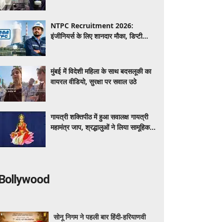
मजबूत करने पर दिया जोर
NTPC Recruitment 2026:
इंजीनियर्स के लिए शानदार मौका, डिप्टी
मैनेजर के 135 पदों पर निकली भर्ती, हर
महीने ₹70,000 से ₹2 लाख तक वेतन
मुंबई में विदेशी महिला के साथ बदसलूकी का
वायरल वीडियो, सुरक्षा पर सवाल उठे
गायत्री शक्तिपीठ में हुआ सवालक्ष गायत्री
महामंत्र जाप, श्रद्धालुओं ने लिया सामूहिक
जप में हिस्सा
Bollywood
सोनू निगम ने पहली बार हिंदी-हरियाणवी