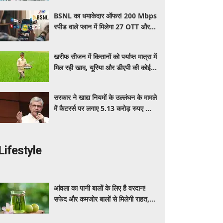
BSNL का धमाकेदार ऑफर! 200 Mbps
स्पीड वाले प्लान में मिलेगा 27 OTT और 6
महीने की वैलिडिटी, जाने कीमत और
बेनेफिट्स
खरीफ सीजन में किसानों को पर्याप्त मात्रा में
मिल रही खाद, यूरिया और डीएपी की कोई
कमी नहीं: सरकार
सरकार ने खाद्य नियमों के उल्लंघन के मामले
में कैटरर्स पर लगाए 5.13 करोड़ रुपए का
जुर्माना; 6 कैटरिंग ठेके किए रद्द
Lifestyle
आंवला का पानी बालों के लिए है वरदान!
सफेद और कमजोर बालों से मिलेगी राहत,
घर पर ऐसे बनाकर करें इस्तेमाल