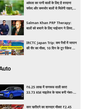
आंवला का पानी बालों के लिए है वरदान!
सफेद और कमजोर बालों से मिलेगी राहत,
घर पर ऐसे बनाकर करें इस्तेमाल
Salman Khan PRP Therapy:
बालों को बचाने के लिए भाईजान ने लिया
PRP का सहारा, जाने कितना आता है खर्च
IRCTC Japan Trip: कम पैसों में जापान
की सैर का मौका, 10 दिन के टूर पैकेज में
क्या-क्या मिलेगा? जानें पूरी जानकारी
Auto
₹6.25 लाख में सनरूफ वाली कार!
33.73 KM माइलेज के साथ बनी नंबर-1
सेलिंग कार, जमकर खरीद रहे ग्राहक
कार खरीदने का शानदार मौका! ₹2.45