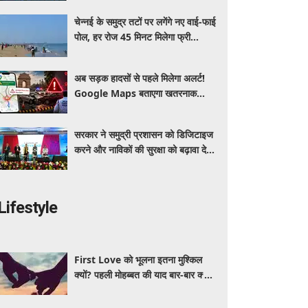
चेन्नई के समुद्र तटों पर लगेंगे नए वाई-फाई
पोल, हर रोज 45 मिनट मिलेगा फ्री
इंटरनेट
अब सड़क हादसों से पहले मिलेगा अलर्ट!
Google Maps बताएगा खतरनाक
जगह, दिल्ली में ड्राइविंग होगी और सुरक्षित
सरकार ने समुद्री प्रशासन को डिजिटाइज
करने और नाविकों की सुरक्षा को बढ़ावा देने
के लिए लॉन्च किया 'ई-समुद्र' प्लेटफॉर्म
Lifestyle
First Love को भूलना इतना मुश्किल
क्यों? पहली मोहब्बत की याद बार-बार क्यों
आती है, जानें इसके पीछे का विज्ञान