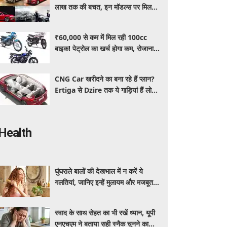
लाख तक की बचत, इन मॉडल्स पर मिल
रहे धांसू डिस्काउंट और ऑफर्स
₹60,000 से कम में मिल रही 100cc
बाइक! पेट्रोल का खर्च होगा कम, रोजाना
इस्तेमाल के लिए है शानदार ऑप्शन
CNG Car खरीदने का बना रहे हैं प्लान?
Ertiga से Dzire तक ये गाड़ियां हैं लोगों
की पहली पसंद, कीमत और माइलेज जानें
Health
घुंघराले बालों की देखभाल में न करें ये
गलतियां, जानिए इन्हें मुलायम और मजबूत
रखने का आसान तरीका
स्वाद के साथ सेहत का भी रखें ध्यान, यूपी
एनएचएम ने बताया सही स्नैक चुनने का