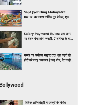
vs SL मुकाबले से पहले बड़ा फैसला
Sapt Jyotirling Mahayatra:
IRCTC का खास धार्मिक टूर पैकेज, एक
यात्रा में करें 7 ज्योतिर्लिंगों के दर्शन, जानें
पूरी डिटेल
Salary Payment Rules: अब समय
पर वेतन देना होगा जरूरी, 7 तारीख के बाद
सैलरी रोकी तो हो सकती है कार्रवाई
धरती का अनोखा समुद्र तट! धूप पड़ते ही
हीरों की तरह चमकता है यह बीच, रेत नहीं
बल्कि बिखरे हैं लाखों रंग-बिरंगे कांच के टुकड़े
Bollywood
विवेक अग्निहोत्री ने छात्रों के विरोध