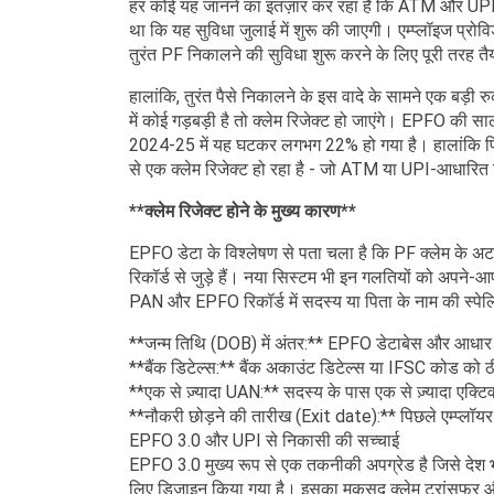
हर कोई यह जानने का इंतज़ार कर रहा है कि ATM और UPI 
था कि यह सुविधा जुलाई में शुरू की जाएगी। एम्प्लॉइज प्रोव
तुरंत PF निकालने की सुविधा शुरू करने के लिए पूरी तरह तै
हालांकि, तुरंत पैसे निकालने के इस वादे के सामने एक बड़ी रु
में कोई गड़बड़ी है तो क्लेम रिजेक्ट हो जाएंगे। EPFO ​​की 
2024-25 में यह घटकर लगभग 22% हो गया है। हालांकि पिछले पा
से एक क्लेम रिजेक्ट हो रहा है - जो ATM या UPI-आधारित 
**क्लेम रिजेक्ट होने के मुख्य कारण**
EPFO डेटा के विश्लेषण से पता चला है कि PF क्लेम के अ
रिकॉर्ड से जुड़े हैं। नया सिस्टम भी इन गलतियों को अपने
PAN और EPFO ​​रिकॉर्ड में सदस्य या पिता के नाम की स्पेलिंग
**जन्म तिथि (DOB) में अंतर:** EPFO ​​डेटाबेस और आधार रिक
**बैंक डिटेल्स:** बैंक अकाउंट डिटेल्स या IFSC कोड को 
**एक से ज़्यादा UAN:** ​​सदस्य के पास एक से ज़्यादा एक्
**नौकरी छोड़ने की तारीख (Exit date):** पिछले एम्प्लॉयर
EPFO ​​3.0 और UPI से निकासी की सच्चाई
EPFO 3.0 मुख्य रूप से एक तकनीकी अपग्रेड है जिसे देश भर के 
लिए डिज़ाइन किया गया है। इसका मकसद क्लेम ट्रांसफर और 