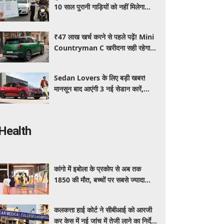
10 साल पुरानी गाड़ियों को नहीं मिलेगा
प्रदूषण सर्टिफिकेट, जानिए नए नियम
₹47 लाख खर्च करने से पहले पढ़ें! Mini
Countryman C खरीदना सही रहेगा या
कोई दूसरी लग्जरी SUV है बेहतर?
Sedan Lovers के लिए बड़ी खबर!
मानसून बाद आएंगी 3 नई सेडान कारें,
जानिए कीमत और फीचर्स की पूरी जानकारी
Health
कांगो में इबोला के प्रकोप से अब तक
1850 की मौत, बच्चों पर सबसे ज्यादा
असर
कलकत्ता हाई कोर्ट ने सीबीआई को आरजी
कर केस में नई जांच में तेजी लाने का निर्देश