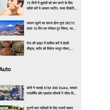
15 दिनों में मुहांसों को कम करने के लिए
फॉलो करें ये आसान रूटीन, त्वचा दिखेगी
ज्यादा साफ और ग्लोइंग
जापान घूमने का सपना होगा पूरा! IRCTC
लाया 10 दिन का स्पेशल टूर पैकेज, जानें
कीमत और सुविधाएं
रोज की डाइट में शामिल करें ये हेल्दी
सीड्स, शरीर को मिलेगा भरपूर पोषण,
इम्यूनिटी होगी मजबूत और कई बीमारियां
रहेंगी दूर
Auto
धोनी ने चलाई KTM 390 Duke, दमदार
परफॉर्मेंस और एडवांस फीचर्स ने जीता दिल,
जानें कीमत और पूरी डिटेल
पुरानी कार मालिकों के लिए जरूरी खबर!