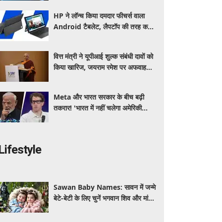
HP ने लॉन्च किया दमदार फीचर्स वाला
Android टैबलेट, लैपटॉप की तरह करें
इस्तेमाल, जानें कीमत, स्पेसिफिकेशन और
खूबियां
वित्त मंत्री ने यूपीआई शुल्क संबंधी दावों को
किया खारिज, जयराम रमेश पर अफवाह
फैलाने का आरोप
Meta और भारत सरकार के बीच बढ़ी
तकरार! 'भारत में नहीं चलेगा अमेरिकी
कानून', एल्गोरिदम को लेकर बड़ा विवाद
Lifestyle
Sawan Baby Names: सावन में जन्मे
बेटे-बेटी के लिए चुनें भगवान शिव और मां
पार्वती से जुड़े यूनिक, ट्रेंडी और शुभ 10
नाम, देखे लिस्ट