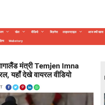
ंजन
खेल
वीडियो
बिज़नेस
लाइफस्टाइल
आज क्यों खास
ित्य
Webstory
 नागालैंड मंत्री Temjen Imna
, यहाँ देखे वायरल वीडियो
ST