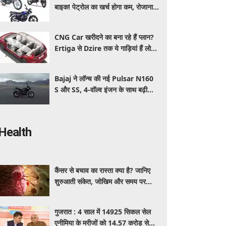
बाइक! पेट्रोल का खर्च होगा कम, रोजाना
इस्तेमाल के लिए है शानदार ऑप्शन
CNG Car खरीदने का बना रहे हैं प्लान?
Ertiga से Dzire तक ये गाड़ियां हैं लोगों
की पहली पसंद, कीमत और माइलेज जानें
Bajaj ने लॉन्च की नई Pulsar N160
S और SS, 4-वॉल्व इंजन के साथ बढ़ी
पावर, जानें कितनी है कीमत और क्या-क्या
मिलेगा खास
Health
कैंसर से बचाव का रास्ता क्या है? जानिए
शुरुआती संकेत, जोखिम और समय पर
पहचान का आसान तरीका
गुजरात : 4 साल में 14925 सिकल सेल
एनीमिया के मरीजों को 14.57 करोड़ से