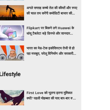
अगले सप्ताह कच्चे तेल की कीमतें और रुपए
की चाल तय करेंगी कमोडिटी बाजार की
दिशा: विशेषज्ञ
Flipkart पर बिकने लगे Huawei के
धांसू टैबलेट! बड़े डिस्प्ले और शानदार
फीचर्स से लैस, जानें कीमत और खासियत
भारत का मेड-टेक इकोसिस्टम तेजी से हो
रहा मजबूत, घरेलू विनिर्माण और सरकारी
योजनाओं से मिली नई ताकत: पीएम मोदी
Lifestyle
First Love को भूलना इतना मुश्किल
क्यों? पहली मोहब्बत की याद बार-बार क्यों
आती है, जानें इसके पीछे का विज्ञान