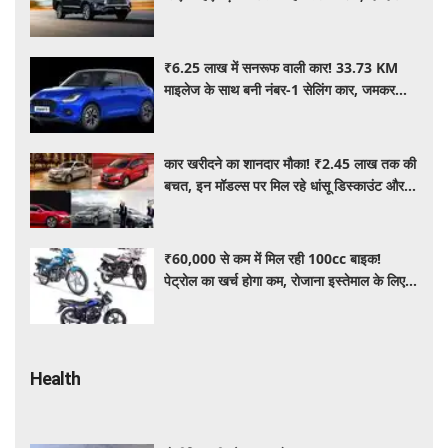
फीचर्स के साथ 20 लाख के अंदर कीमत
₹6.25 लाख में सनरूफ वाली कार! 33.73 KM
माइलेज के साथ बनी नंबर-1 सेलिंग कार, जमकर
खरीद रहे ग्राहक
कार खरीदने का शानदार मौका! ₹2.45 लाख तक की
बचत, इन मॉडल्स पर मिल रहे धांसू डिस्काउंट और
ऑफर्स
₹60,000 से कम में मिल रही 100cc बाइक!
पेट्रोल का खर्च होगा कम, रोजाना इस्तेमाल के लिए है
शानदार ऑप्शन
Health