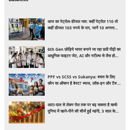
आज का पेट्रोल-डीजल भाव: कहीं पेट्रोल 110 तो
कहीं डीजल 103 रुपये के पार, जानें 10 अगस्त
2026 को आपके शहर में क्या है कीमत
6th Gen छोड़िये भारत बनाने जा रहा छठी पीढ़ी का
आधुनिक फाइटर जेट, AI और स्टील्थ से लैस होगा
भविष्य का लड़ाकू विमान
PPF vs SCSS vs Sukanya: बचत के लिए
कौन सा ऑप्शन है बेस्ट? ब्याज, लॉक-इन और टैक्स
के हिसाब से समझें पूरा गणित
आटा-दाल से लेकर तेल तक पर बढ़ सकता है खर्च!
दुनिया में खाने-पीने की चीजें हुईं महंगी, 3 साल के
रिकॉर्ड स्तर पर महंगाई