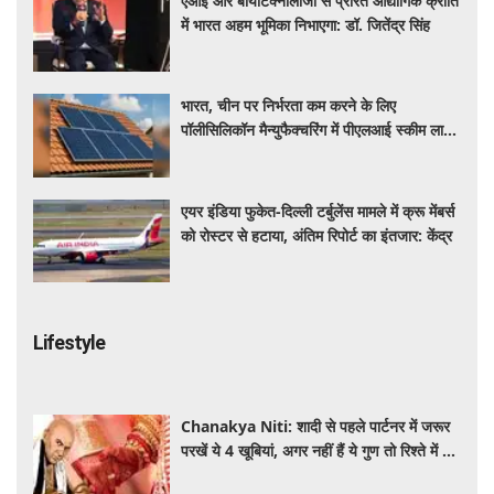
एआई और बायोटेक्नोलॉजी से प्रेरित औद्योगिक क्रांति
में भारत अहम भूमिका निभाएगा: डॉ. जितेंद्र सिंह
भारत, चीन पर निर्भरता कम करने के लिए
पॉलीसिलिकॉन मैन्युफैक्चरिंग में पीएलआई स्कीम लाने
की कर रहा तैयार
एयर इंडिया फुकेत-दिल्ली टर्बुलेंस मामले में क्रू मेंबर्स
को रोस्टर से हटाया, अंतिम रिपोर्ट का इंतजार: केंद्र
Lifestyle
Chanakya Niti: शादी से पहले पार्टनर में जरूर
परखें ये 4 खूबियां, अगर नहीं हैं ये गुण तो रिश्ते में बढ़
सकती हैं परेशानियां