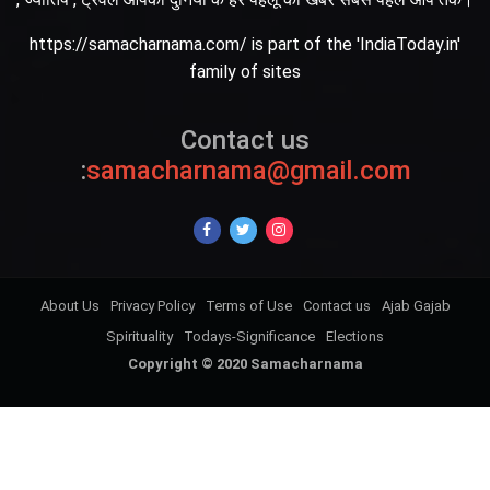
https://samacharnama.com/ is part of the 'IndiaToday.in'
family of sites
Contact us
:
samacharnama@gmail.com
About Us
Privacy Policy
Terms of Use
Contact us
Ajab Gajab
Spirituality
Todays-Significance
Elections
Copyright © 2020 Samacharnama