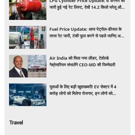
LPG Cylinder Price Update: 6 अगस्त को
जारी हुई नई रेट लिस्ट, देखें 14.2 किलो घरेलू और
19 किलो कमर्शियल गैस सिलेंडर के ताजा दाम
Fuel Price Update: आज पेट्रोल-डीजल के
ताजा रेट जारी, टंकी फुल करने से पहले जानिए अपने
शहर के ताजा भाव
Air India को मिला नया लीडर, टेवोल्डे
गेब्रेमारियम संभालेंगे CEO-MD की जिम्मेदारी
युवाओं के लिए बड़ी खुशखबरी! EV सेक्टर में 4
करोड़ लोगो को मिलेगा रोजगार, इन लोगो को
होगा सबसे बड़ा फायदा
Travel