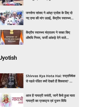
कर रहा बीएमएचआरसी
जनसेना सांसद ने आंध्र प्रदेश के लिए दो
नए एम्स की मांग उठाई, केंद्रीय स्वास्थ्य
मंत्री नड्डा को लिखा पत्र
केंद्रीय स्वास्थ्य मंत्रालय ने सख्त किए
औषधि नियम, फर्जी आंकड़े देने वाले
आवेदक होंगे अयोग्य
Jyotish
Shivvas Kya Hota Hai: रुद्राभिषेक
से पहले पंडित क्यों देखते हैं शिववास? जानें
सावन में इसका महत्व और नियम
आज है गायत्री जयंती, जानें कैसे हुआ माता
गायत्री का प्रकाट्य एवं पूजन विधि