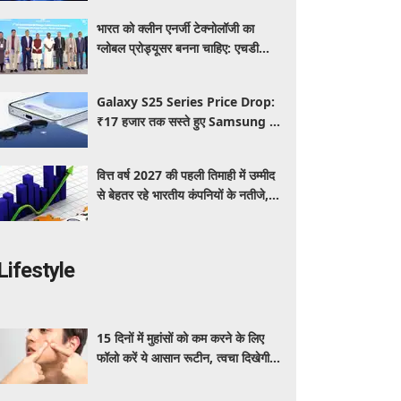
भारत को क्लीन एनर्जी टेक्नोलॉजी का
ग्लोबल प्रोड्यूसर बनना चाहिए: एचडी
कुमारस्वामी
Galaxy S25 Series Price Drop:
₹17 हजार तक सस्ते हुए Samsung के
प्रीमियम फोन, जानिए कैमरा, फीचर्स और
ऑफर्स
वित्त वर्ष 2027 की पहली तिमाही में उम्मीद
से बेहतर रहे भारतीय कंपनियों के नतीजे,
बैंकिंग और मेटल सेक्टर ने दिखाई मजबूत
बढ़त
Lifestyle
15 दिनों में मुहांसों को कम करने के लिए
फॉलो करें ये आसान रूटीन, त्वचा दिखेगी
ज्यादा साफ और ग्लोइंग