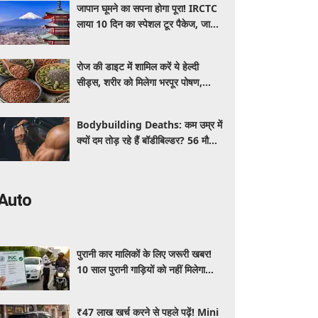
जापान घूमने का सपना होगा पूरा! IRCTC
लाया 10 दिन का स्पेशल टूर पैकेज, जानें
कीमत और सुविधाएं
रोज की डाइट में शामिल करें ये हेल्दी
सीड्स, शरीर को मिलेगा भरपूर पोषण,
इम्यूनिटी होगी मजबूत और कई बीमारियां
रहेंगी दूर
Bodybuilding Deaths: कम उम्र में
क्यों दम तोड़ रहे हैं बॉडीबिल्डर? 56 मौतों
ने बढ़ाई एक्सपर्ट्स की चिंता
Auto
पुरानी कार मालिकों के लिए जरूरी खबर!
10 साल पुरानी गाड़ियों को नहीं मिलेगा
प्रदूषण सर्टिफिकेट, जानिए नए नियम
₹47 लाख खर्च करने से पहले पढ़ें! Mini