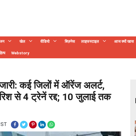
ंजन
खेल
वीडियो
बिज़नेस
लाइफस्टाइल
आज क्यों खास
ित्य
Webstory
ारी: कई जिलों में ऑरेंज अलर्ट,
बारिश से 4 ट्रेनें रद्द; 10 जुलाई तक
 IST