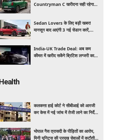
Countryman C खरीदना सही रहेगा या
कोई दूसरी लग्जरी SUV है बेहतर?
Sedan Lovers के लिए बड़ी खबर!
मानसून बाद आएंगी 3 नई सेडान कारें,
जानिए कीमत और फीचर्स की पूरी जानकारी
India-UK Trade Deal: अब कम
कीमत में खरीद सकेंगे ब्रिटिश लग्जरी कारें,
₹4 करोड़ तक सस्ती हुईं कई हाई-एंड
मॉडल
Health
कलकत्ता हाई कोर्ट ने सीबीआई को आरजी
कर केस में नई जांच में तेजी लाने का निर्देश
दिया
भोपाल गैस त्रासदी के पीड़ितों का आरोप,
मिनी यूनिट्स की प्रमुख सेवाओं में कटौती