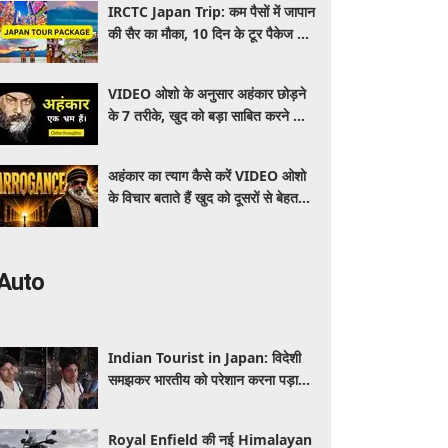
IRCTC Japan Trip: कम पैसों में जापान
की सैर का मौका, 10 दिन के टूर पैकेज में
क्या-क्या मिलेगा? जानें पूरी जानकारी
VIDEO ओशो के अनुसार अहंकार छोड़ने
के 7 तरीके, खुद को बड़ा साबित करने की
जरूरत क्यों महसूस होती है
अहंकार का त्याग कैसे करें VIDEO ओशो
के विचार बताते हैं खुद को दूसरों से बेहतर
समझने की आदत कैसे छोड़ें
Auto
Indian Tourist in Japan: विदेशी
समझकर भारतीय को परेशान करना पड़ा
भारी, पुलिस के सामने मैनेजर की हुई
फजीहत
Royal Enfield की नई Himalayan