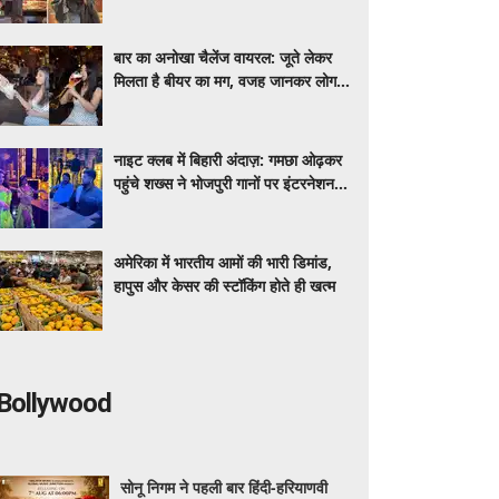
मीडिया पर शेयर कर रही डेली लाइफ
बार का अनोखा चैलेंज वायरल: जूते लेकर
मिलता है बीयर का मग, वजह जानकर लोग
रह गए हैरान
नाइट क्लब में बिहारी अंदाज़: गमछा ओढ़कर
पहुंचे शख्स ने भोजपुरी गानों पर इंटरनेशनल
डांसर्स से करवाया डांस, वायरल वीडियो
अमेरिका में भारतीय आमों की भारी डिमांड,
हापुस और केसर की स्टॉकिंग होते ही खत्म
Bollywood
सोनू निगम ने पहली बार हिंदी-हरियाणवी