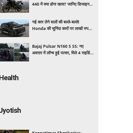
440 में क्या होगा खास? जानिए डिजाइन,
इंजन,कीमत और फीचर्स की डिटेल
नई कार लेने वालों की बल्ले-बल्ले!
Honda की चुनिंदा कारों पर लाखों रुपये
की छूट, जानिए किसपर-कितना डिस्काउंट
Bajaj Pulsar N160 S SS: नए
अवतार में लॉन्च हुई पल्सर, मिले 4 राइडिंग
मोड्स और एडवांस फीचर्स, जानें कीमत और
खूबियां
Health
Jyotish
Kanpatimar Shankariya: