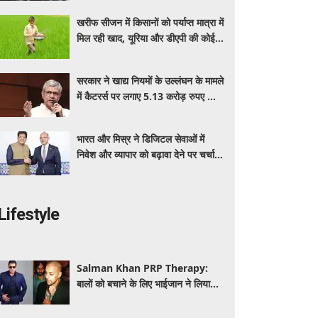
बेनेफिट्स
खरीफ सीजन में किसानों को पर्याप्त मात्रा में
मिल रही खाद, यूरिया और डीएपी की कोई
कमी नहीं: सरकार
सरकार ने खाद्य नियमों के उल्लंघन के मामले
में कैटरर्स पर लगाए 5.13 करोड़ रुपए का
जुर्माना; 6 कैटरिंग ठेके किए रद्द
भारत और मिस्र ने डिजिटल सेवाओं में
निवेश और व्यापार को बढ़ावा देने पर चर्चा
की: पीयूष गोयल
Lifestyle
Salman Khan PRP Therapy:
बालों को बचाने के लिए भाईजान ने लिया
PRP का सहारा, जाने कितना आता है खर्च