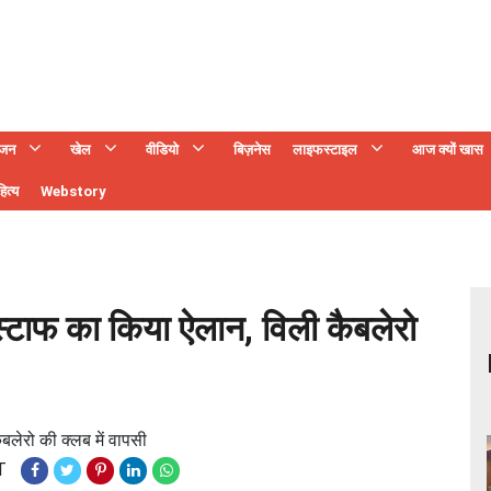
ंजन
खेल
वीडियो
बिज़नेस
लाइफस्टाइल
आज क्यों खास
ित्य
Webstory
 स्टाफ का किया ऐलान, विली कैबलेरो
बलेरो की क्लब में वापसी
T