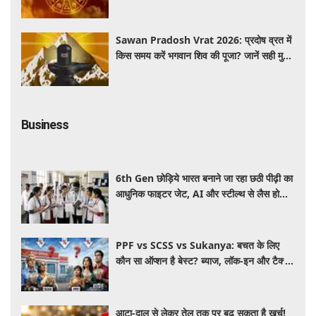
होगा सतर्क
Sawan Pradosh Vrat 2026: प्रदोष व्रत में
किस समय करें भगवान शिव की पूजा? जानें सही मुहूर्त
और पूजा विधि
Business
6th Gen छोड़िये भारत बनाने जा रहा छठी पीढ़ी का
आधुनिक फाइटर जेट, AI और स्टील्थ से लैस होगा
भविष्य का लड़ाकू विमान
PPF vs SCSS vs Sukanya: बचत के लिए
कौन सा ऑप्शन है बेस्ट? ब्याज, लॉक-इन और टैक्स
के हिसाब से समझें पूरा गणित
आटा-दाल से लेकर तेल तक पर बढ़ सकता है खर्च!