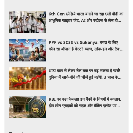
6th Gen छोड़िये भारत बनाने जा रहा छठी पीढ़ी का
आधुनिक फाइटर जेट, AI और स्टील्थ से लैस होगा
भविष्य का लड़ाकू विमान
PPF vs SCSS vs Sukanya: बचत के लिए
कौन सा ऑप्शन है बेस्ट? ब्याज, लॉक-इन और टैक्स
के हिसाब से समझें पूरा गणित
आटा-दाल से लेकर तेल तक पर बढ़ सकता है खर्च!
दुनिया में खाने-पीने की चीजें हुईं महंगी, 3 साल के
रिकॉर्ड स्तर पर महंगाई
RBI का बड़ा फैसला! इन बैंकों के नियमों में बदलाव,
होम लोन ग्राहकों को राहत और बैंकिंग फ्रॉड पर
कसेगा शिकंजा