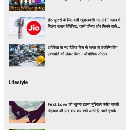
'ई-समुद्र' प्लेटफॉर्म
Jio यूजर्स के लिए बड़ी खुशखबरी! नए OTT प्लान में
मिलेगा डबल बेनिफिट, जानें कीमत और मिलने वाले
फायदे
अमेरिका के नए टैरिफ बिल से भारत के इंजीनियरिंग
एक्सपोर्ट को लेकर चिंता : औद्योगिक संगठन
Lifestyle
First Love को भूलना इतना मुश्किल क्यों? पहली
मोहब्बत की याद बार-बार क्यों आती है, जानें इसके
पीछे का विज्ञान