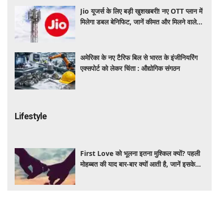
Jio यूजर्स के लिए बड़ी खुशखबरी! नए OTT प्लान में
मिलेगा डबल बेनिफिट, जानें कीमत और मिलने वाले
फायदे
अमेरिका के नए टैरिफ बिल से भारत के इंजीनियरिंग
एक्सपोर्ट को लेकर चिंता : औद्योगिक संगठन
Lifestyle
First Love को भूलना इतना मुश्किल क्यों? पहली
मोहब्बत की याद बार-बार क्यों आती है, जानें इसके
पीछे का विज्ञान
आंवला का पानी बालों के लिए है वरदान! सफेद और
कमजोर बालों से मिलेगी राहत, घर पर ऐसे बनाकर करें