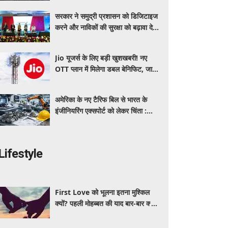
सरकार ने समुद्री प्रशासन को डिजिटाइज
करने और नाविकों की सुरक्षा को बढ़ावा देने
के लिए लॉन्च किया 'ई-समुद्र' प्लेटफॉर्म
Jio यूजर्स के लिए बड़ी खुशखबरी! नए
OTT प्लान में मिलेगा डबल बेनिफिट, जानें
कीमत और मिलने वाले फायदे
अमेरिका के नए टैरिफ बिल से भारत के
इंजीनियरिंग एक्सपोर्ट को लेकर चिंता :
औद्योगिक संगठन
Lifestyle
First Love को भूलना इतना मुश्किल
क्यों? पहली मोहब्बत की याद बार-बार क्यों
आती है, जानें इसके पीछे का विज्ञान