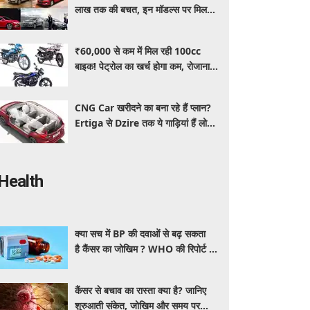
लाख तक की बचत, इन मॉडल्स पर मिल
रहे धांसू डिस्काउंट और ऑफर्स
₹60,000 से कम में मिल रही 100cc
बाइक! पेट्रोल का खर्च होगा कम, रोजाना
इस्तेमाल के लिए है शानदार ऑप्शन
CNG Car खरीदने का बना रहे हैं प्लान?
Ertiga से Dzire तक ये गाड़ियां हैं लोगों
की पहली पसंद, कीमत और माइलेज जानें
Health
क्या सच में BP की दवाओं से बढ़ सकता
है कैंसर का जोखिम ? WHO की रिपोर्ट से
बढ़ी चिंता, जानें क्या है पूरा मामला
कैंसर से बचाव का रास्ता क्या है? जानिए
शुरुआती संकेत, जोखिम और समय पर