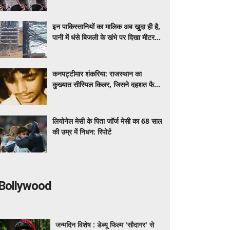
होते ही सोशल मीडिया पर छिड़ी बहस
इन पाकिस्तानियों का मालिक अब खुदा ही है,
पानी में धंसे बिजली के खंभे पर दिखा मीटर
और तारों का जंजाल
कनपट्टीमार शंकरिया: राजस्थान का
कुख्यात सीरियल किलर, जिसने दहशत फैला
दी थी
लियोनेल मेसी के पिता जॉर्ज मेसी का 68 साल
की उम्र में निधन: रिपोर्ट
Bollywood
जन्मदिन विशेष : डेब्यू फिल्म 'सौदागर' से