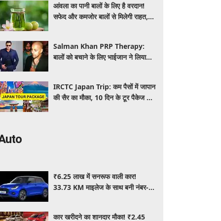
आंवला का पानी बालों के लिए है वरदान!
सफेद और कमजोर बालों से मिलेगी राहत,
घर पर ऐसे बनाकर करें इस्तेमाल
Salman Khan PRP Therapy:
बालों को बचाने के लिए भाईजान ने लिया
PRP का सहारा, जाने कितना आता है खर्च
IRCTC Japan Trip: कम पैसों में जापान
की सैर का मौका, 10 दिन के टूर पैकेज में
क्या-क्या मिलेगा? जानें पूरी जानकारी
Auto
₹6.25 लाख में सनरूफ वाली कार!
33.73 KM माइलेज के साथ बनी नंबर-1
सेलिंग कार, जमकर खरीद रहे ग्राहक
कार खरीदने का शानदार मौका! ₹2.45