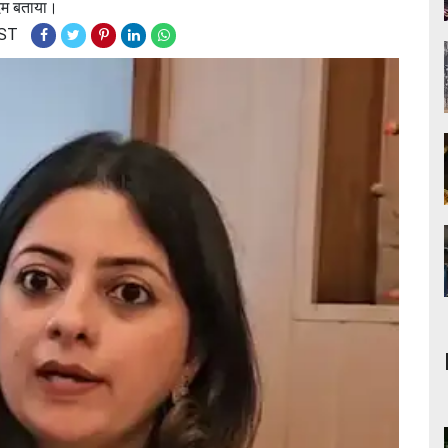
दम बताया।
IST