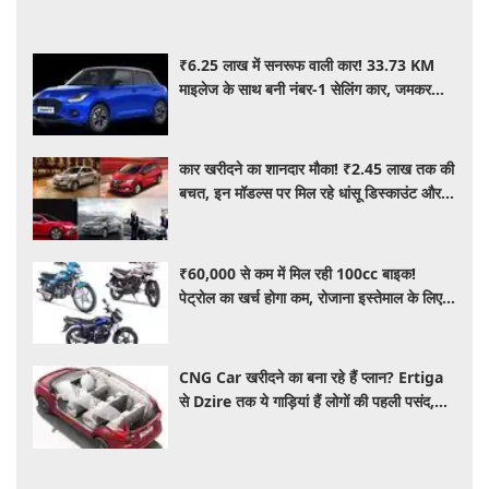
₹6.25 लाख में सनरूफ वाली कार! 33.73 KM
माइलेज के साथ बनी नंबर-1 सेलिंग कार, जमकर
खरीद रहे ग्राहक
कार खरीदने का शानदार मौका! ₹2.45 लाख तक की
बचत, इन मॉडल्स पर मिल रहे धांसू डिस्काउंट और
ऑफर्स
₹60,000 से कम में मिल रही 100cc बाइक!
पेट्रोल का खर्च होगा कम, रोजाना इस्तेमाल के लिए है
शानदार ऑप्शन
CNG Car खरीदने का बना रहे हैं प्लान? Ertiga
से Dzire तक ये गाड़ियां हैं लोगों की पहली पसंद,
कीमत और माइलेज जानें