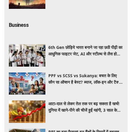
Business
6th Gen छोड़िये भारत बनाने जा रहा छठी पीढ़ी का
आधुनिक फाइटर जेट, AI और स्टील्थ से लैस होगा
भविष्य का लड़ाकू विमान
PPF vs SCSS vs Sukanya: बचत के लिए
कौन सा ऑप्शन है बेस्ट? ब्याज, लॉक-इन और टैक्स
के हिसाब से समझें पूरा गणित
आटा-दाल से लेकर तेल तक पर बढ़ सकता है खर्च!
दुनिया में खाने-पीने की चीजें हुईं महंगी, 3 साल के
रिकॉर्ड स्तर पर महंगाई
RBI का बड़ा फैसला! इन बैंकों के नियमों में बदलाव,