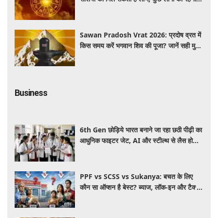
होगा सतर्क
Sawan Pradosh Vrat 2026: प्रदोष व्रत में
किस समय करें भगवान शिव की पूजा? जानें सही मुहूर्त
और पूजा विधि
Business
6th Gen छोड़िये भारत बनाने जा रहा छठी पीढ़ी का
आधुनिक फाइटर जेट, AI और स्टील्थ से लैस होगा
भविष्य का लड़ाकू विमान
PPF vs SCSS vs Sukanya: बचत के लिए
कौन सा ऑप्शन है बेस्ट? ब्याज, लॉक-इन और टैक्स
के हिसाब से समझें पूरा गणित