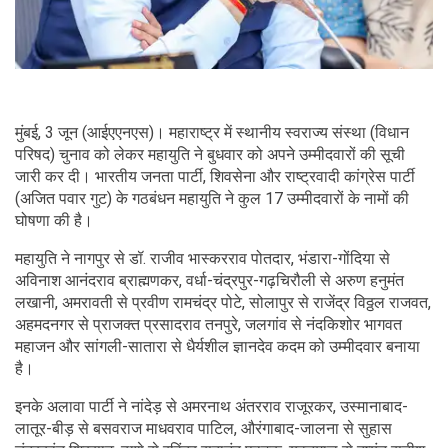
मुंबई, 3 जून (आईएएनएस)। महाराष्ट्र में स्थानीय स्वराज्य संस्था (विधान
परिषद) चुनाव को लेकर महायुति ने बुधवार को अपने उम्मीदवारों की सूची
जारी कर दी। भारतीय जनता पार्टी, शिवसेना और राष्ट्रवादी कांग्रेस पार्टी
(अजित पवार गुट) के गठबंधन महायुति ने कुल 17 उम्मीदवारों के नामों की
घोषणा की है।
महायुति ने नागपुर से डॉ. राजीव भास्करराव पोतदार, भंडारा-गोंदिया से
अविनाश आनंदराव ब्राह्मणकर, वर्धा-चंद्रपुर-गढ़चिरौली से अरुण हनुमंत
लखानी, अमरावती से प्रवीण रामचंद्र पोटे, सोलापुर से राजेंद्र विठ्ठल राजवत,
अहमदनगर से प्राजक्त प्रसादराव तनपुरे, जलगांव से नंदकिशोर भागवत
महाजन और सांगली-सातारा से धैर्यशील ज्ञानदेव कदम को उम्मीदवार बनाया
है।
इनके अलावा पार्टी ने नांदेड़ से अमरनाथ अंतरराव राजूरकर, उस्मानाबाद-
लातूर-बीड़ से बसवराज माधवराव पाटिल, औरंगाबाद-जालना से सुहास