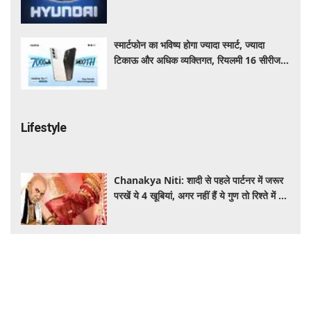
स्मार्टफोन का भविष्य होगा ज्यादा स्मार्ट, ज्यादा
टिकाऊ और अधिक व्यक्तिगत, रियलमी 16 सीरीज दे
रही इसकी झलक
Lifestyle
Chanakya Niti: शादी से पहले पार्टनर में जरूर
परखें ये 4 खूबियां, अगर नहीं हैं ये गुण तो रिश्ते में बढ़
सकती हैं परेशानियां
First Love को भूलना इतना मुश्किल क्यों? पहली
मोहब्बत की याद बार-बार क्यों आती है, जानें इसके
पीछे का विज्ञान