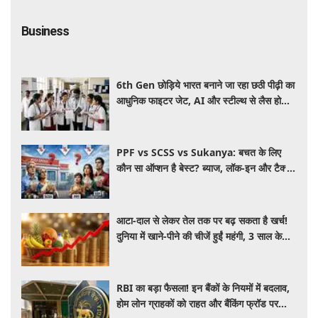
Business
6th Gen छोड़िये भारत बनाने जा रहा छठी पीढ़ी का
आधुनिक फाइटर जेट, AI और स्टील्थ से लैस होगा
भविष्य का लड़ाकू विमान
PPF vs SCSS vs Sukanya: बचत के लिए
कौन सा ऑप्शन है बेस्ट? ब्याज, लॉक-इन और टैक्स
के हिसाब से समझें पूरा गणित
आटा-दाल से लेकर तेल तक पर बढ़ सकता है खर्च!
दुनिया में खाने-पीने की चीजें हुईं महंगी, 3 साल के
रिकॉर्ड स्तर पर महंगाई
RBI का बड़ा फैसला! इन बैंकों के नियमों में बदलाव,
होम लोन ग्राहकों को राहत और बैंकिंग फ्रॉड पर