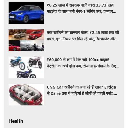
₹6.25 लाख में सनरूफ वाली कार! 33.73 KM
माइलेज के साथ बनी नंबर-1 सेलिंग कार, जमकर
खरीद रहे ग्राहक
कार खरीदने का शानदार मौका! ₹2.45 लाख तक की
बचत, इन मॉडल्स पर मिल रहे धांसू डिस्काउंट और
ऑफर्स
₹60,000 से कम में मिल रही 100cc बाइक!
पेट्रोल का खर्च होगा कम, रोजाना इस्तेमाल के लिए है
शानदार ऑप्शन
CNG Car खरीदने का बना रहे हैं प्लान? Ertiga
से Dzire तक ये गाड़ियां हैं लोगों की पहली पसंद,
कीमत और माइलेज जानें
Health