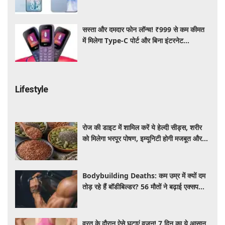
जानें ऑफर्स
सस्ता और दमदार फोन लॉन्च! ₹999 से कम कीमत
में मिलेगा Type-C पोर्ट और बिना इंटरनेट
Wireless FM का सपोर्ट
Lifestyle
रोज की डाइट में शामिल करें ये हेल्दी सीड्स, शरीर
को मिलेगा भरपूर पोषण, इम्यूनिटी होगी मजबूत और
कई बीमारियां रहेंगी दूर
Bodybuilding Deaths: कम उम्र में क्यों दम
तोड़ रहे हैं बॉडीबिल्डर? 56 मौतों ने बढ़ाई एक्सपर्ट्स
की चिंता
व्रत के दौरान ऐसे घटाएं वजन! 7 दिन का ये आसान