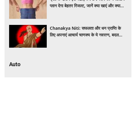
प्लान देगा बेहतर रिजल्ट, जानें क्या खाएं और क्या
नहीं
Chanakya Niti: सफलता और धन प्राप्ति के
लिए अपनाएं आचार्य चाणक्य के ये नवरत्न, बदल
जाएगी किस्मत
Auto
Sedan Lovers के लिए बड़ी खबर! मानसून बाद
आएंगी 3 नई सेडान कारें, जानिए कीमत और फीचर्स
की पूरी जानकारी
India-UK Trade Deal: अब कम कीमत में
खरीद सकेंगे ब्रिटिश लग्जरी कारें, ₹4 करोड़ तक
सस्ती हुईं कई हाई-एंड मॉडल