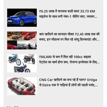
₹6.25 लाख में सनरूफ वाली कार! 33.73 KM
माइलेज के साथ बनी नंबर-1 सेलिंग कार, जमकर
खरीद रहे ग्राहक
कार खरीदने का शानदार मौका! ₹2.45 लाख तक की
बचत, इन मॉडल्स पर मिल रहे धांसू डिस्काउंट और
ऑफर्स
₹60,000 से कम में मिल रही 100cc बाइक!
पेट्रोल का खर्च होगा कम, रोजाना इस्तेमाल के लिए है
शानदार ऑप्शन
CNG Car खरीदने का बना रहे हैं प्लान? Ertiga
से Dzire तक ये गाड़ियां हैं लोगों की पहली पसंद,
कीमत और माइलेज जानें