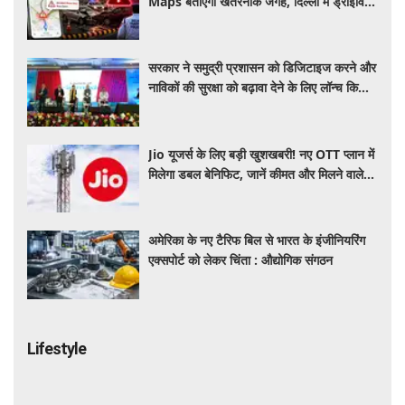
Maps बताएगा खतरनाक जगह, दिल्ली में ड्राइविंग
होगी और सुरक्षित
सरकार ने समुद्री प्रशासन को डिजिटाइज करने और
नाविकों की सुरक्षा को बढ़ावा देने के लिए लॉन्च किया
'ई-समुद्र' प्लेटफॉर्म
Jio यूजर्स के लिए बड़ी खुशखबरी! नए OTT प्लान में
मिलेगा डबल बेनिफिट, जानें कीमत और मिलने वाले
फायदे
अमेरिका के नए टैरिफ बिल से भारत के इंजीनियरिंग
एक्सपोर्ट को लेकर चिंता : औद्योगिक संगठन
Lifestyle