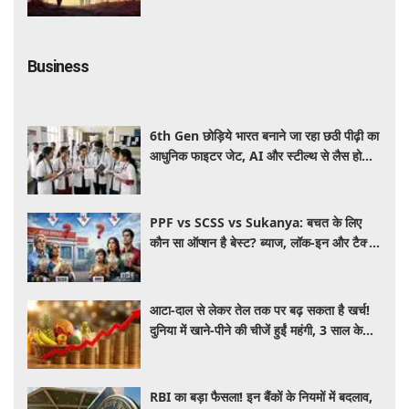
Business
6th Gen छोड़िये भारत बनाने जा रहा छठी पीढ़ी का
आधुनिक फाइटर जेट, AI और स्टील्थ से लैस होगा
भविष्य का लड़ाकू विमान
PPF vs SCSS vs Sukanya: बचत के लिए
कौन सा ऑप्शन है बेस्ट? ब्याज, लॉक-इन और टैक्स
के हिसाब से समझें पूरा गणित
आटा-दाल से लेकर तेल तक पर बढ़ सकता है खर्च!
दुनिया में खाने-पीने की चीजें हुईं महंगी, 3 साल के
रिकॉर्ड स्तर पर महंगाई
RBI का बड़ा फैसला! इन बैंकों के नियमों में बदलाव,