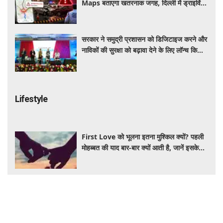
Maps बताएगा खतरनाक जगह, दिल्ली में ड्राइविंग
होगी और सुरक्षित
सरकार ने समुद्री प्रशासन को डिजिटाइज करने और
नाविकों की सुरक्षा को बढ़ावा देने के लिए लॉन्च किया
'ई-समुद्र' प्लेटफॉर्म
Lifestyle
First Love को भूलना इतना मुश्किल क्यों? पहली
मोहब्बत की याद बार-बार क्यों आती है, जानें इसके
पीछे का विज्ञान
आंवला का पानी बालों के लिए है वरदान! सफेद और
कमजोर बालों से मिलेगी राहत, घर पर ऐसे बनाकर करें
इस्तेमाल