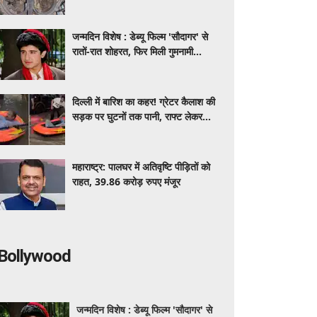
जन्मदिन विशेष : डेब्यू फिल्म 'सौदागर' से
रातों-रात शोहरत, फिर मिली गुमनामी...
दिल्ली में बारिश का कहर! ग्रेटर कैलाश की
सड़क पर घुटनों तक पानी, राफ्ट लेकर
निकला शख्स, VIDEO ने उड़ाए होश
महाराष्‍ट्र: पालघर में अतिवृष्टि पीड़ितों को
राहत, 39.86 करोड़ रुपए मंजूर
Bollywood
जन्मदिन विशेष : डेब्यू फिल्म 'सौदागर' से