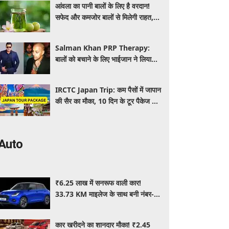
आंवला का पानी बालों के लिए है वरदान!
सफेद और कमजोर बालों से मिलेगी राहत,
घर पर ऐसे बनाकर करें इस्तेमाल
Salman Khan PRP Therapy:
बालों को बचाने के लिए भाईजान ने लिया
PRP का सहारा, जाने कितना आता है खर्च
IRCTC Japan Trip: कम पैसों में जापान
की सैर का मौका, 10 दिन के टूर पैकेज में
क्या-क्या मिलेगा? जानें पूरी जानकारी
Auto
₹6.25 लाख में सनरूफ वाली कार!
33.73 KM माइलेज के साथ बनी नंबर-1
सेलिंग कार, जमकर खरीद रहे ग्राहक
कार खरीदने का शानदार मौका! ₹2.45