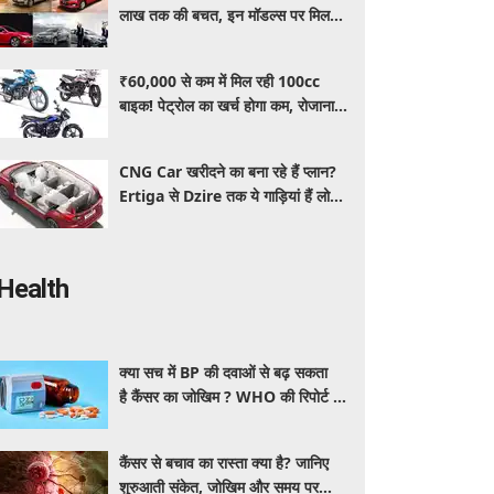
लाख तक की बचत, इन मॉडल्स पर मिल
रहे धांसू डिस्काउंट और ऑफर्स
₹60,000 से कम में मिल रही 100cc
बाइक! पेट्रोल का खर्च होगा कम, रोजाना
इस्तेमाल के लिए है शानदार ऑप्शन
CNG Car खरीदने का बना रहे हैं प्लान?
Ertiga से Dzire तक ये गाड़ियां हैं लोगों
की पहली पसंद, कीमत और माइलेज जानें
Health
क्या सच में BP की दवाओं से बढ़ सकता
है कैंसर का जोखिम ? WHO की रिपोर्ट से
बढ़ी चिंता, जानें क्या है पूरा मामला
कैंसर से बचाव का रास्ता क्या है? जानिए
शुरुआती संकेत, जोखिम और समय पर