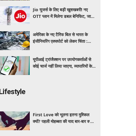
Jio यूजर्स के लिए बड़ी खुशखबरी! नए
OTT प्लान में मिलेगा डबल बेनिफिट, जानें
कीमत और मिलने वाले फायदे
अमेरिका के नए टैरिफ बिल से भारत के
इंजीनियरिंग एक्सपोर्ट को लेकर चिंता :
औद्योगिक संगठन
यूपीआई ट्रांजैक्शन पर उपयोगकर्ताओं से
कोई चार्ज नहीं लिया जाएगा, व्यापारियों के
लिए भी अधिकांश ट्रांजैक्शन रहेंगे मुफ्त:
सरकार
Lifestyle
First Love को भूलना इतना मुश्किल
क्यों? पहली मोहब्बत की याद बार-बार क्यों
आती है, जानें इसके पीछे का विज्ञान